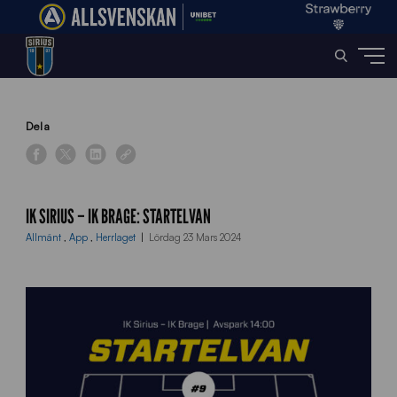
Home
»
News
»
IK Sirius – IK Brage: Startelvan
Dela
IK SIRIUS – IK BRAGE: STARTELVAN
Allmänt
,
App
,
Herrlaget
Lördag 23 Mars 2024