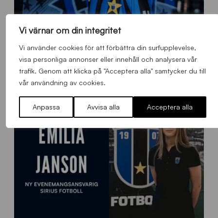
Vi värnar om din integritet
O
Vi använder cookies för att förbättra din surfupplevelse,
Otso Liimatta klar för Sirius Fotboll
L
visa personliga annonser eller innehåll och analysera vår
_
Allmänt
,
App
,
Herrlaget
Fredag 7 Augusti 2026
trafik. Genom att klicka på "Acceptera alla" samtycker du till
h
vår användning av cookies.
e
m
Anpassa
Avvisa alla
Acceptera alla
s
i
d
a
n