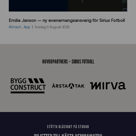
9
Emilia Janson – ny evenemangsansvarig för Sirius Fotboll
0
0
Allmänt
,
App
Torsdag 6 Augusti 2026
x
7
0
0
_
HUVUDPARTNERS – SIRIUS FOTBOLL
E
J
STÖTTA BLÅSVART PÅ STUDAN