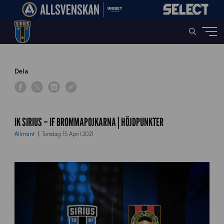
Home
»
News
»
IK Sirius – IF Brommapojkarna | Höjdpunkter
Dela
IK SIRIUS – IF BROMMAPOJKARNA | HÖJDPUNKTER
Allmänt
Torsdag 15 April 2021