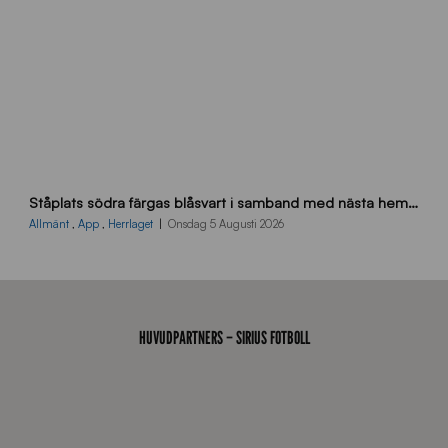
s
Ståplats södra färgas blåsvart i samband med nästa hemmamatch
ö
d
Allmänt
,
App
,
Herrlaget
Onsdag 5 Augusti 2026
r
a
-
s
t
HUVUDPARTNERS – SIRIUS FOTBOLL
å
_
2
0
2