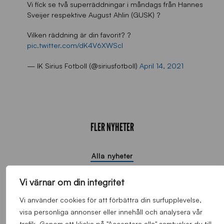
Vi fick se två superräddningar i måndags från Hannes
Sveijer respektive August Ahlin (GUSK) ?
Vilken räddning är din favorit? ?
pic.twitter.com/dK4V6XWScl
— IK Sirius Fotboll (@siriusfotboll)
April 14, 2021
FLER NYHETER
Alla nyheter
Vi värnar om din integritet
Vi använder cookies för att förbättra din surfupplevelse,
visa personliga annonser eller innehåll och analysera vår
trafik. Genom att klicka på "Acceptera alla" samtycker du till