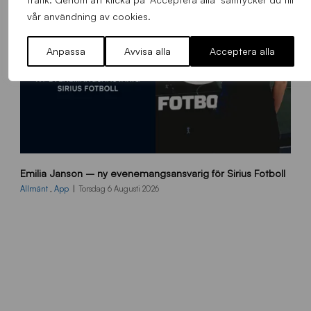
vår användning av cookies.
Anpassa
Avvisa alla
Acceptera alla
9
Emilia Janson – ny evenemangsansvarig för Sirius Fotboll
0
0
Allmänt
,
App
Torsdag 6 Augusti 2026
x
7
0
0
_
E
J