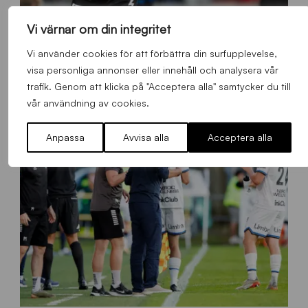
Vi värnar om din integritet
B
Robbie Ure besöker utländsk klubb
B
Vi använder cookies för att förbättra din surfupplevelse,
2
Allmänt
,
App
,
Herrlaget
Söndag 9 Augusti 2026
visa personliga annonser eller innehåll och analysera vår
6
trafik. Genom att klicka på "Acceptera alla" samtycker du till
0
vår användning av cookies.
7
0
Anpassa
Avvisa alla
Acceptera alla
3
T
S
0
4
3