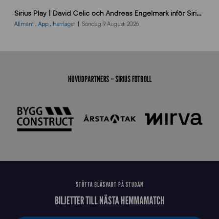
B
Sirius Play | David Celic och Andreas Engelmark inför Sirius-BP
B
2
Allmänt
,
App
,
Herrlaget
Söndag 9 Augusti 2026
6
0
8
0
3
HUVUDPARTNERS – SIRIUS FOTBOLL
K
A
0
6
4
STÖTTA BLÅSVART PÅ STUDAN
BILJETTER TILL NÄSTA HEMMAMATCH