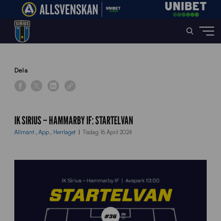
Home
»
News
»
IK Sirius – Hammarby IF: Startelvan
Dela
IK SIRIUS – HAMMARBY IF: STARTELVAN
Allmänt
,
App
,
Herrlaget
Tisdag 16 April 2024