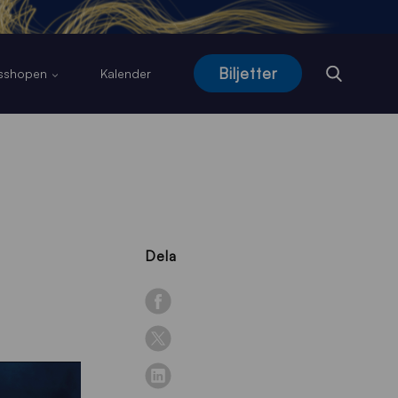
Biljetter
usshopen
Kalender
Dela