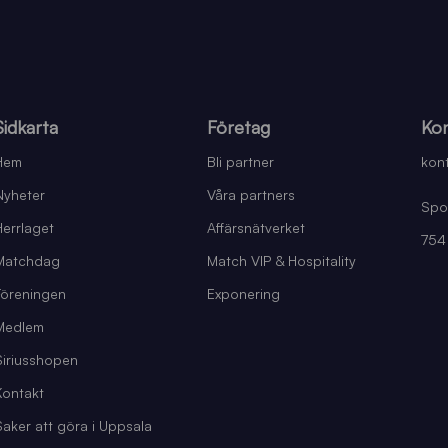
Sidkarta
Företag
Kon
Hem
Bli partner
kont
Nyheter
Våra partners
Spo
Herrlaget
Affärsnätverket
754
Matchdag
Match VIP & Hospitality
Föreningen
Exponering
Medlem
Siriusshopen
Kontakt
Saker att göra i Uppsala