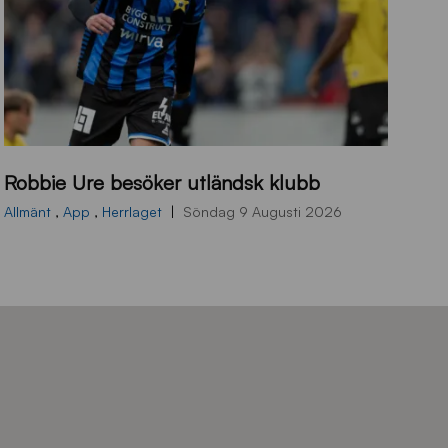
B
Robbie Ure besöker utländsk klubb
B
2
Allmänt
,
App
,
Herrlaget
Söndag 9 Augusti 2026
6
0
7
0
3
T
S
0