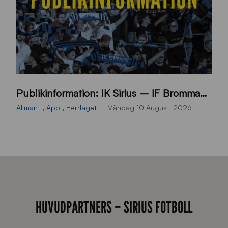
p
Publikinformation: IK Sirius – IF Brommapojkarna
u
b
Allmänt
,
App
,
Herrlaget
Måndag 10 Augusti 2026
l
i
k
i
n
f
HUVUDPARTNERS – SIRIUS FOTBOLL
o
r