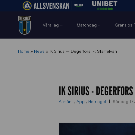
Våra lag
Matchdag
Gränslös F
Home
»
News
»
IK Sirius – Degerfors IF: Startelvan
IK SIRIUS - DEGERFORS
Allmänt
,
App
,
Herrlaget
Söndag 17 