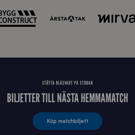
m
a
t
i
o
n
_
N
Y
STÖTTA BLÅSVART PÅ STUDAN
BILJETTER TILL NÄSTA HEMMAMATCH
Köp matchbiljett