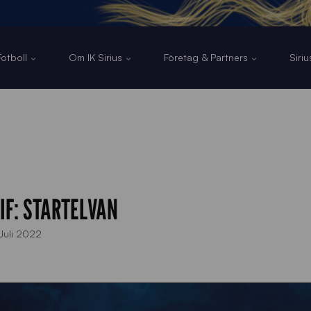
otboll
Om IK Sirius
Företag & Partners
Siri
 IF: STARTELVAN
Juli 2022