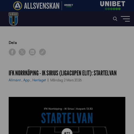
Home
»
News
»
IFK Norrköping – IK Sirius (Ligacupen Elit): Startelvan
Dela
IFK NORRKÖPING - IK SIRIUS (LIGACUPEN ELIT): STARTELVAN
Allmänt
,
App
,
Herrlaget
Måndag 2 Mars 2026