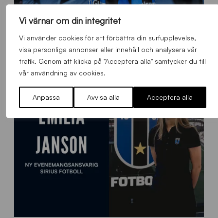
Vi värnar om din integritet
O
Otso Liimatta klar för Sirius Fotboll
L
Vi använder cookies för att förbättra din surfupplevelse,
_
Allmänt
,
App
,
Herrlaget
Fredag 7 Augusti 2026
visa personliga annonser eller innehåll och analysera vår
h
trafik. Genom att klicka på "Acceptera alla" samtycker du till
e
vår användning av cookies.
m
s
Anpassa
Avvisa alla
Acceptera alla
i
d
a
n