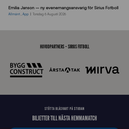
9
Emilia Janson – ny evenemangsansvarig för Sirius Fotboll
0
0
Allmänt
,
App
Torsdag 6 Augusti 2026
x
7
0
0
_
HUVUDPARTNERS – SIRIUS FOTBOLL
E
J
STÖTTA BLÅSVART PÅ STUDAN
BILJETTER TILL NÄSTA HEMMAMATCH