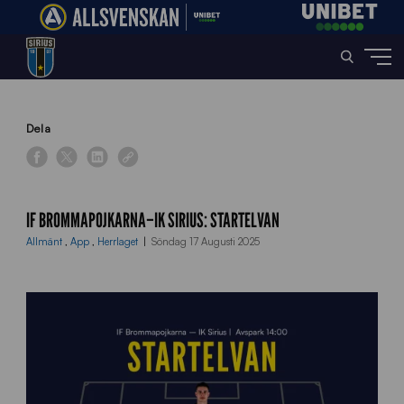
Home
»
News
»
IF Brommapojkarna–IK Sirius: Startelvan
Dela
IF BROMMAPOJKARNA–IK SIRIUS: STARTELVAN
Allmänt
,
App
,
Herrlaget
Söndag 17 Augusti 2025