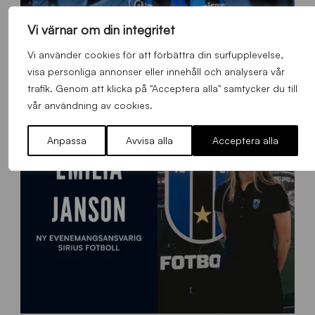
Vi värnar om din integritet
O
Otso Liimatta klar för Sirius Fotboll
L
Vi använder cookies för att förbättra din surfupplevelse,
_
Allmänt
,
App
,
Herrlaget
Fredag 7 Augusti 2026
visa personliga annonser eller innehåll och analysera vår
h
trafik. Genom att klicka på "Acceptera alla" samtycker du till
e
vår användning av cookies.
m
s
Anpassa
Avvisa alla
Acceptera alla
i
d
a
n