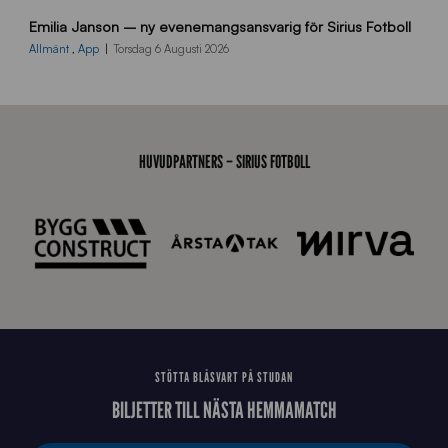
9
Emilia Janson – ny evenemangsansvarig för Sirius Fotboll
0
0
Allmänt
,
App
Torsdag 6 Augusti 2026
x
7
0
0
_
HUVUDPARTNERS – SIRIUS FOTBOLL
E
J
STÖTTA BLÅSVART PÅ STUDAN
BILJETTER TILL NÄSTA HEMMAMATCH