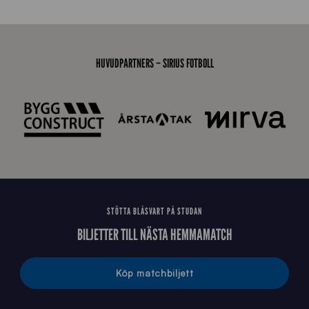
7
0
0
_
HUVUDPARTNERS – SIRIUS FOTBOLL
E
J
STÖTTA BLÅSVART PÅ STUDAN
BILJETTER TILL NÄSTA HEMMAMATCH
Köp matchbiljett