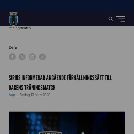
Home
»
News
»
Sirius informerar angående förhållningssätt till dagens
träningsmatch
Dela
SIRIUS INFORMERAR ANGÅENDE FÖRHÅLLNINGSSÄTT TILL
DAGENS TRÄNINGSMATCH
App
Fredag 13 Mars 2020