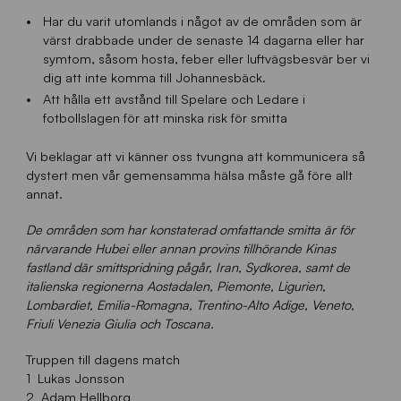
Har du varit utomlands i något av de områden som är
värst drabbade under de senaste 14 dagarna eller har
symtom, såsom hosta, feber eller luftvägsbesvär ber vi
dig att inte komma till Johannesbäck.
Att hålla ett avstånd till Spelare och Ledare i
fotbollslagen för att minska risk för smitta
Vi beklagar att vi känner oss tvungna att kommunicera så
dystert men vår gemensamma hälsa måste gå före allt
annat.
De områden som har konstaterad omfattande smitta är för
närvarande Hubei eller annan provins tillhörande Kinas
fastland där smittspridning pågår, Iran, Sydkorea, samt de
italienska regionerna Aostadalen, Piemonte, Ligurien,
Lombardiet, Emilia-Romagna, Trentino-Alto Adige, Veneto,
Friuli Venezia Giulia och Toscana.
Truppen till dagens match
1 Lukas Jonsson
2 Adam Hellborg