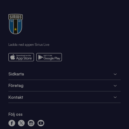
Ladda ned appen Sirius Live
Sidkarta
Företag
Kontakt
Följ oss
f
x
i
y