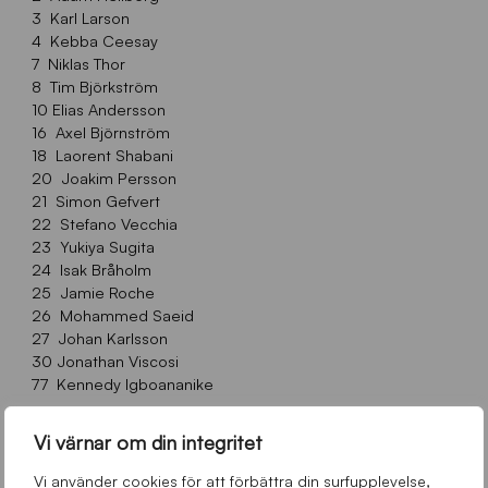
3 Karl Larson
4 Kebba Ceesay
7 Niklas Thor
8 Tim Björkström
10 Elias Andersson
16 Axel Björnström
18 Laorent Shabani
20 Joakim Persson
21 Simon Gefvert
22 Stefano Vecchia
23 Yukiya Sugita
24 Isak Bråholm
25 Jamie Roche
26 Mohammed Saeid
27 Johan Karlsson
30 Jonathan Viscosi
77 Kennedy Igboananike