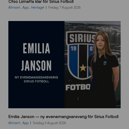
Otso Liimatta klar för Sirius Fotboll
L
_
Allmänt
,
App
,
Herrlaget
Fredag 7 Augusti 2026
h
e
m
s
i
d
a
n
9
Emilia Janson – ny evenemangsansvarig för Sirius Fotboll
0
0
Allmänt
,
App
Torsdag 6 Augusti 2026
x