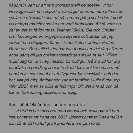
någonsin, sett ur ett rent professionellt perspektiv. Vi har
visserligen saknat supportrarna något enormt, men att se hur
spelarna utvecklats och att på samma gång spela den fotboll
vi i många matcher spelat har varit fantastiskt. Att få vara en
del av det är få förunnat. Teamet i Sirius, Ola och Christer
som hövdingar, en engagerad styrelse och sedan de jag
jobbat med dagligen; Karim, Theo, Anton, Johan, Petter,
Gerth och Gert, alltså, det har inte funnits en trist dag eller en
enda gång då jag önskat arbetsdagen skulle ta slut. Vilken
miljö! Jag har lärt mig massor. Samtidigt, i två års tid har jag
pendlat, en pendling som inte direkt blev enklare i och med
pandemin, som innebar att flygresor blev inställda, och det
har slitit på mig. Ambitionen var att familjen skulle flytta upp
inför 2021, men av olika anledningar blir det inte så och då
blir en fortsättning dessvärre omöjlig.
Sportchef Ola Andersson om beslutet:
– Vi i Sirius har trivts bra med Henrik och beklagar att han
inte kommer att träna oss 2021. Ibland kommer livet emellan
och då är det naturligt att prioritera familjen först.