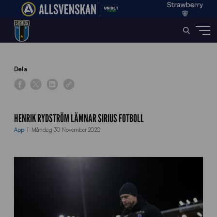
Home
»
News
»
Henrik Rydström lämnar Sirius Fotboll
Dela
HENRIK RYDSTRÖM LÄMNAR SIRIUS FOTBOLL
App
Måndag 30 November 2020