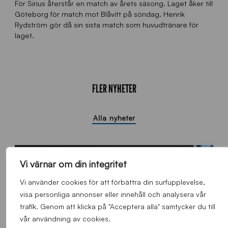
För Sirius återstår en match av årets säsong. Laget åker till
Göteborg för match mot Blåvitt på söndag. Henrik
Rydström gör då sin sista match som huvudtränare för
laget.
FLER NYHETER
Alla nyheter
Vi värnar om din integritet
Vi använder cookies för att förbättra din surfupplevelse,
visa personliga annonser eller innehåll och analysera vår
trafik. Genom att klicka på "Acceptera alla" samtycker du till
vår användning av cookies.