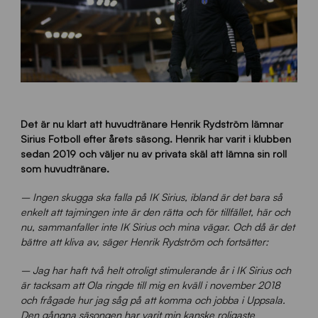
Det är nu klart att huvudtränare Henrik Rydström lämnar
Sirius Fotboll efter årets säsong. Henrik har varit i klubben
sedan 2019 och väljer nu av privata skäl att lämna sin roll
som huvudtränare.
– Ingen skugga ska falla på IK Sirius, ibland är det bara så
enkelt att tajmingen inte är den rätta och för tillfället, här och
nu, sammanfaller inte IK Sirius och mina vägar. Och då är det
bättre att kliva av, säger Henrik Rydström och fortsätter:
– Jag har haft två helt otroligt stimulerande år i IK Sirius och
är tacksam att Ola ringde till mig en kväll i november 2018
och frågade hur jag såg på att komma och jobba i Uppsala.
Den gångna säsongen har varit min kanske roligaste