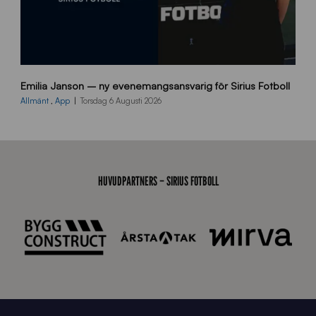
9
Emilia Janson – ny evenemangsansvarig för Sirius Fotboll
0
0
Allmänt
,
App
Torsdag 6 Augusti 2026
x
7
0
0
_
HUVUDPARTNERS – SIRIUS FOTBOLL
E
J