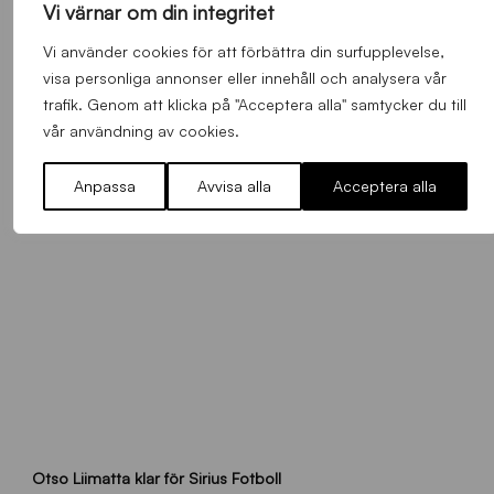
Vi värnar om din integritet
Vi använder cookies för att förbättra din surfupplevelse,
Alla nyheter
visa personliga annonser eller innehåll och analysera vår
trafik. Genom att klicka på "Acceptera alla" samtycker du till
vår användning av cookies.
Anpassa
Avvisa alla
Acceptera alla
O
Otso Liimatta klar för Sirius Fotboll
L