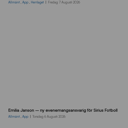
_
Allmänt
,
App
,
Herrlaget
Fredag 7 Augusti 2026
h
e
m
s
i
d
a
n
9
Emilia Janson – ny evenemangsansvarig för Sirius Fotboll
0
0
Allmänt
,
App
Torsdag 6 Augusti 2026
x