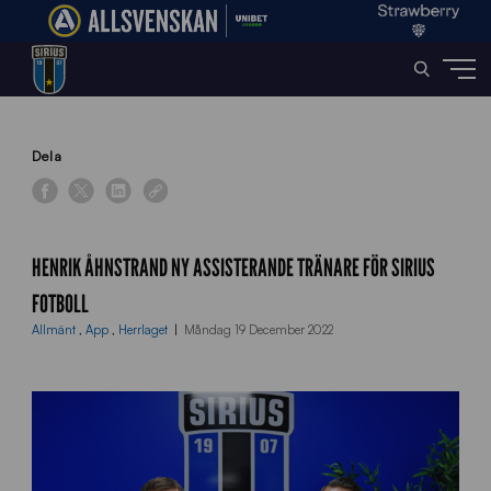
Home
»
News
»
Henrik Åhnstrand ny assisterande tränare för Sirius Fotboll
Dela
HENRIK ÅHNSTRAND NY ASSISTERANDE TRÄNARE FÖR SIRIUS
FOTBOLL
Allmänt
,
App
,
Herrlaget
Måndag 19 December 2022