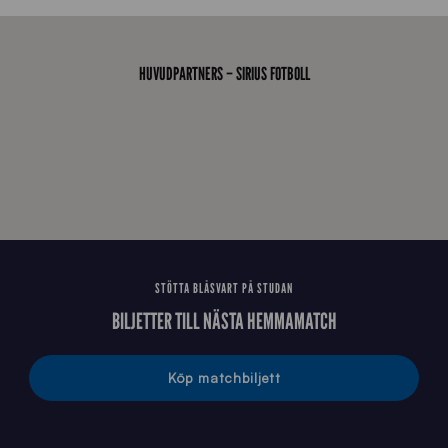
7
0
0
_
HUVUDPARTNERS – SIRIUS FOTBOLL
E
J
STÖTTA BLÅSVART PÅ STUDAN
BILJETTER TILL NÄSTA HEMMAMATCH
Köp matchbiljett