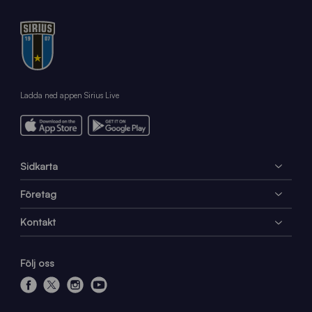
Ladda ned appen Sirius Live
Sidkarta
Företag
Kontakt
Följ oss
f
x
i
y
a
n
o