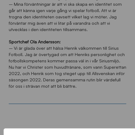
– Mina förväntningar är att vi ska skapa en identitet som
går att känna igen varje gång vi spelar fotboll. Att vi är
trogna den identiteten oavsett vilket lag vi möter. Jag
förväntar mig även att vi litar på varandra och att vi
utvecklas i den identiteten tillsammans.
Sportchef Ola Andersson:
– Vi är glada över att hälsa Henrik välkommen till Sirius
Fotboll. Jag är övertygad om att Henriks personlighet och
fotbollskompetens kommer passa väl in i vår Siriusmiljö.
Nu har vi Christer som huvudtränare, som vann Superettan
2022, och Henrik som tog steget upp till Allsvenskan inför
säsongen 2022. Deras gemensamma rutin blir värdefull
för oss i strävan mot att bli bättre.
FLER NYHETER