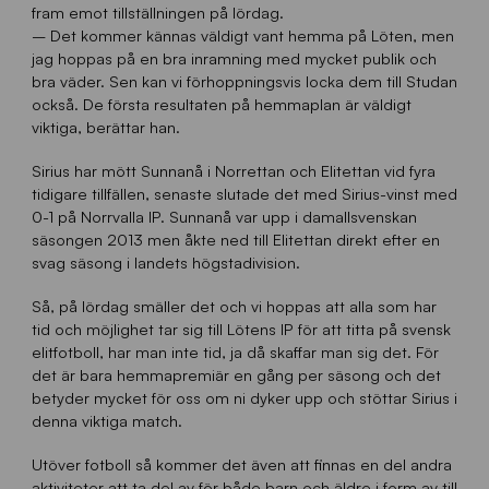
fram emot tillställningen på lördag.
– Det kommer kännas väldigt vant hemma på Löten, men
jag hoppas på en bra inramning med mycket publik och
bra väder. Sen kan vi förhoppningsvis locka dem till Studan
också. De första resultaten på hemmaplan är väldigt
viktiga, berättar han.
Sirius har mött Sunnanå i Norrettan och Elitettan vid fyra
tidigare tillfällen, senaste slutade det med Sirius-vinst med
0-1 på Norrvalla IP. Sunnanå var upp i damallsvenskan
säsongen 2013 men åkte ned till Elitettan direkt efter en
svag säsong i landets högstadivision.
Så, på lördag smäller det och vi hoppas att alla som har
tid och möjlighet tar sig till Lötens IP för att titta på svensk
elitfotboll, har man inte tid, ja då skaffar man sig det. För
det är bara hemmapremiär en gång per säsong och det
betyder mycket för oss om ni dyker upp och stöttar Sirius i
denna viktiga match.
Utöver fotboll så kommer det även att finnas en del andra
aktiviteter att ta del av för både barn och äldre i form av till