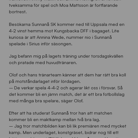
tveksamma för spel och Moa Mattsson är fortfarande
bortrest.
Besökarna Sunnanå SK kommer ned till Uppsala med en
4-2 vinst hemma mot Kungsbacka DFF i bagaget. Lite
kuriosa är att Annina Wede, nummer nio i Sunnanå
spelade i Sirius inför säsongen.
Jag befann mig på lagets träning under torsdagskvällen
och pratade med huvudtränaren.
Olof och hans tränarteam känner att dem har rätt bra koll
på motståndarlaget inför lördagen.
– De verkar spela 4-4-2 och agerar likt oss i försvar. Så
det kommer bli en jämn match, det är ett bra fotbollslag
med många bra spelare, säger Olof.
Efter att ha studerat Sunnanå tror han att matchen
kommer bli en maktkamp mellan två bra lag.
– Jag tror matchbilden kan bli lik premiären med mycket
kamp. Men underlaget, konstgräset, bidrar nog till ett