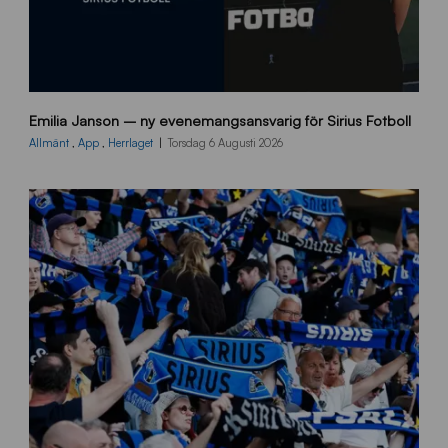
9
Emilia Janson – ny evenemangsansvarig för Sirius Fotboll
0
0
Allmänt
,
App
,
Herrlaget
Torsdag 6 Augusti 2026
x
7
0
0
_
E
J