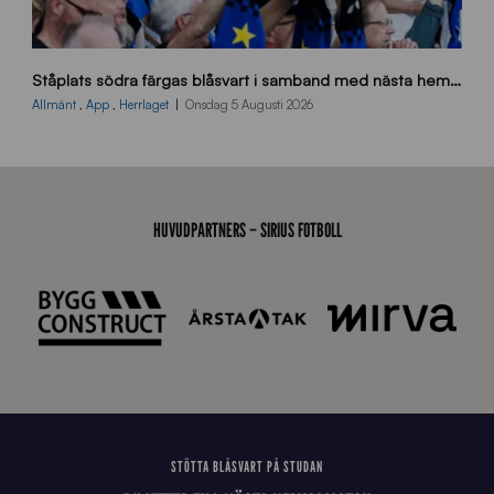
s
Ståplats södra färgas blåsvart i samband med nästa hemmamatch
ö
d
Allmänt
,
App
,
Herrlaget
Onsdag 5 Augusti 2026
r
a
-
s
t
HUVUDPARTNERS – SIRIUS FOTBOLL
å
_
2
0
2
6
STÖTTA BLÅSVART PÅ STUDAN