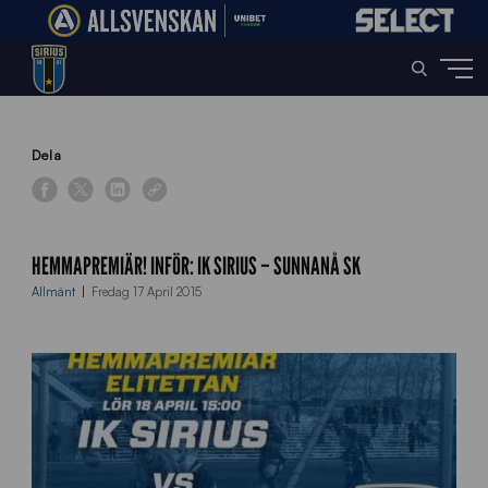
Home
»
News
»
Hemmapremiär! Inför: IK Sirius – Sunnanå SK
Dela
HEMMAPREMIÄR! INFÖR: IK SIRIUS – SUNNANÅ SK
Allmänt
Fredag 17 April 2015