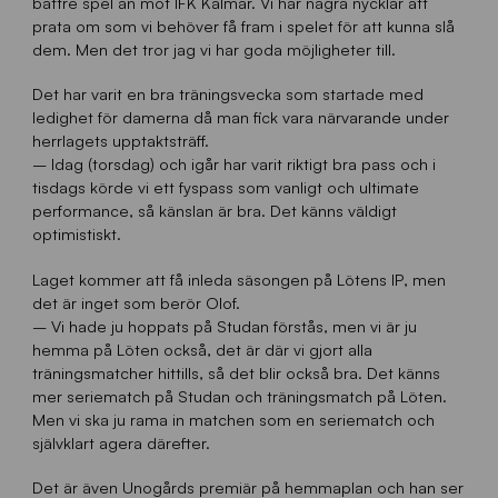
bättre spel än mot IFK Kalmar. Vi har några nycklar att
prata om som vi behöver få fram i spelet för att kunna slå
dem. Men det tror jag vi har goda möjligheter till.
Det har varit en bra träningsvecka som startade med
ledighet för damerna då man fick vara närvarande under
herrlagets upptaktsträff.
– Idag (torsdag) och igår har varit riktigt bra pass och i
tisdags körde vi ett fyspass som vanligt och ultimate
performance, så känslan är bra. Det känns väldigt
optimistiskt.
Laget kommer att få inleda säsongen på Lötens IP, men
det är inget som berör Olof.
– Vi hade ju hoppats på Studan förstås, men vi är ju
hemma på Löten också, det är där vi gjort alla
träningsmatcher hittills, så det blir också bra. Det känns
mer seriematch på Studan och träningsmatch på Löten.
Men vi ska ju rama in matchen som en seriematch och
självklart agera därefter.
Det är även Unogårds premiär på hemmaplan och han ser