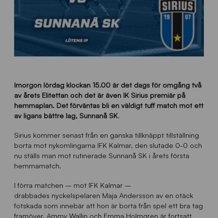
Imorgon lördag klockan 15.00 är det dags för omgång två
av årets Elitettan och det är även IK Sirius premiär på
hemmaplan. Det förväntas bli en väldigt tuff match mot ett
av ligans bättre lag, Sunnanå SK
.
Sirius kommer senast från en ganska tillknäppt tillställning
borta mot nykomlingarna IFK Kalmar, den slutade 0-0 och
nu ställs man mot rutinerade Sunnanå SK i årets första
hemmamatch.
I förra matchen – mot IFK Kalmar –
drabbades nyckelspelaren Maja Andersson av en otäck
fotskada som innebär att hon är borta från spel ett bra tag
framöver. Ammy Wallin och Emma Holmgren är fortsatt