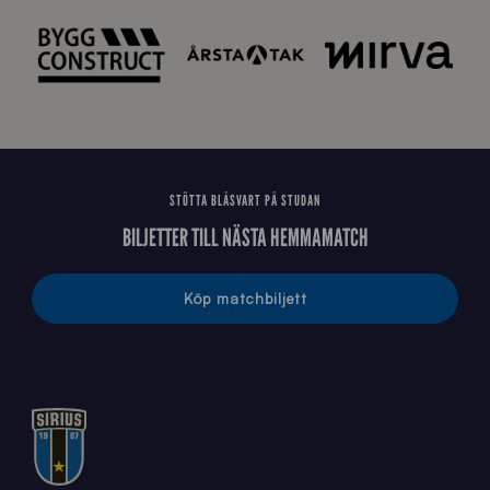
_
2
0
2
6
STÖTTA BLÅSVART PÅ STUDAN
BILJETTER TILL NÄSTA HEMMAMATCH
Köp matchbiljett