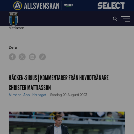
Home
»
News
»
Häcken-Sirius | Kommentarer från huvudtränare Christer
Mattiasson
Dela
HÄCKEN-SIRIUS | KOMMENTARER FRÅN HUVUDTRÄNARE
CHRISTER MATTIASSON
Allmänt
,
App
,
Herrlaget
Söndag 20 Augusti 2023