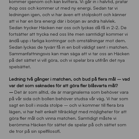
kommer igenom och kan kvittera. Vi går in i halvtid, pratar
ihop oss och kommer ut med ny energi. Sedan tar vi
ledningen igen, och vi har även ett stolpskott och känner
att vi har en bra energi där i början av andra halvlek.
Sedan trycker Häcken ner oss och lyckas då få in 2-2. De
fortsätter att trycka ned oss lite men samtidigt kommer vi
ändå upp i farliga kontringar och omställningar mot dem.
Sedan lyckas de tyvärr få in en boll väldigt sent i matchen.
Sammanfattningsvis kan man säga att vi tar oss an Häcken
på det sättet vi vill göra, och vi spelar bra utifrån det nya
spelsättet.
Ledning två gånger i matchen, och bud på flera mål – vad
var det som saknades för att göra fler blåsvarta mål?
–
Det är som alltid, de är marginalerna som behöver vara
på vår sida och bollen behöver studsa vår väg. Vi har som
sagt en boll i insida stolpe – och vi kommer till flera bra
lägen, vi har helt enkelt tillräckligt med möjligheter för att
göra fler mål och vinna matchen. Samtidigt måste vi
berömma Häcken för sättet de spelar på och sättet som
de tror på sin spelfilosofi.