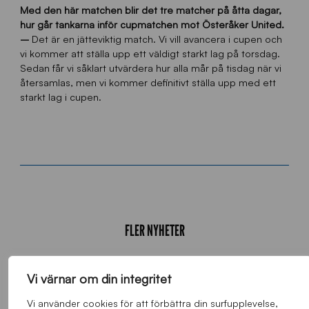
Med den här matchen blir det tre matcher på åtta dagar,
hur går tankarna inför cupmatchen mot Österåker United.
–
Det är en jätteviktig match. Vi vill avancera i cupen och
vi kommer att ställa upp ett väldigt starkt lag på torsdag.
Sedan får vi såklart utvärdera hur alla mår på tisdag när vi
återsamlas, men vi kommer definitivt ställa upp med ett
starkt lag i cupen.
FLER NYHETER
Alla nyheter
Vi värnar om din integritet
Vi använder cookies för att förbättra din surfupplevelse,