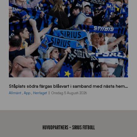
_
E
J
s
Ståplats södra färgas blåsvart i samband med nästa hemmamatch
ö
d
Allmänt
,
App
,
Herrlaget
Onsdag 5 Augusti 2026
r
a
-
s
t
HUVUDPARTNERS – SIRIUS FOTBOLL
å