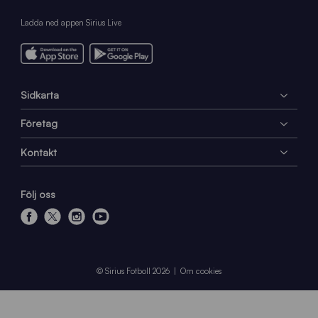
Ladda ned appen Sirius Live
Sidkarta
Företag
Kontakt
Följ oss
f
x
i
y
a
n
o
c
s
u
e
t
t
© Sirius Fotboll 2026
Om cookies
b
a
u
o
g
b
o
r
e