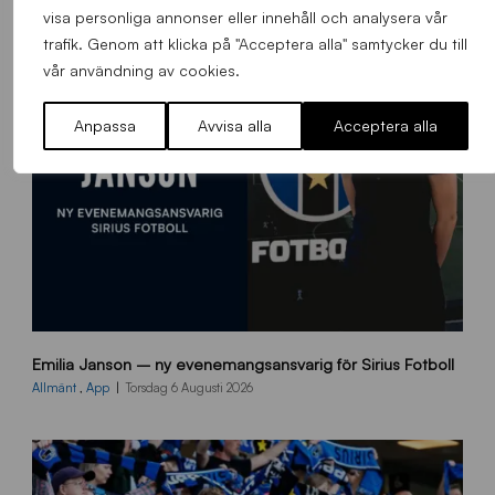
visa personliga annonser eller innehåll och analysera vår
trafik. Genom att klicka på "Acceptera alla" samtycker du till
vår användning av cookies.
Anpassa
Avvisa alla
Acceptera alla
9
Emilia Janson – ny evenemangsansvarig för Sirius Fotboll
0
0
Allmänt
,
App
Torsdag 6 Augusti 2026
x
7
0
0