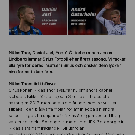
Niklas Thor, Daniel Jarl, André Österholm och Jonas
Lindberg lämnar Sirius Fotboll efter årets säsong. Vi tackar
alla fyra för deras insatser i Sirius och önskar dem lycka till i
sina fortsatta karriärer.
Niklas Thors tid i blåsvart
Siriusikonen Niklas Thor avslutar nu sitt andra kapitel i
klubben. Niklas första sejour i Sirius avslutades efter
säsongen 2017, men bara nio månader senare var han
tillbaka i den blåsvarta tröjan för att inledda sin andra
sejour i laget. En sejour där Niklas återigen spelat till sig
kaptensbindeln. Söndagens match mot IFK Göteborg blir
Niklas sista framträdande i Siriuströjan.
– Det känns tråkigt och vemodigt att sluta i Sirius. Men man