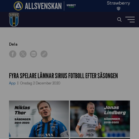
Home
»
News
»
Fyra spelare lämnar Sirius Fotboll efter säsongen
Dela
FYRA SPELARE LÄMNAR SIRIUS FOTBOLL EFTER SÄSONGEN
App
Onsdag 2 December 2020