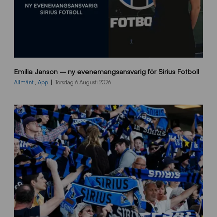
9
Emilia Janson – ny evenemangsansvarig för Sirius Fotboll
0
0
Allmänt
,
App
Torsdag 6 Augusti 2026
x
7
0
0
_
E
J