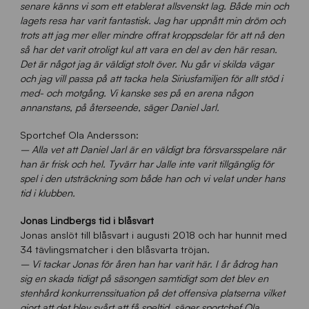
senare känns vi som ett etablerat allsvenskt lag. Både min och
lagets resa har varit fantastisk. Jag har uppnått min dröm och
trots att jag mer eller mindre offrat kroppsdelar för att nå den
så har det varit otroligt kul att vara en del av den här resan.
Det är något jag är väldigt stolt över. Nu går vi skilda vägar
och jag vill passa på att tacka hela Siriusfamiljen för allt stöd i
med- och motgång. Vi kanske ses på en arena någon
annanstans, på återseende, säger Daniel Jarl.
Sportchef Ola Andersson:
–
Alla vet att Daniel Jarl är en väldigt bra försvarsspelare när
han är frisk och hel. Tyvärr har Jalle inte varit tillgänglig för
spel i den utsträckning som både han och vi velat under hans
tid i klubben.
Jonas Lindbergs tid i blåsvart
Jonas anslöt till blåsvart i augusti 2018 och har hunnit med
34 tävlingsmatcher i den blåsvarta tröjan.
– Vi tackar Jonas för åren han har varit här. I år ådrog han
sig en skada tidigt på säsongen samtidigt som det blev en
stenhård konkurrenssituation på det offensiva platserna vilket
gjort att det blev svårt att få speltid, säger sportchef Ola