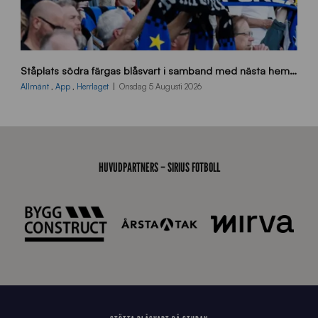
s
Ståplats södra färgas blåsvart i samband med nästa hemmamatch
ö
d
Allmänt
,
App
,
Herrlaget
Onsdag 5 Augusti 2026
r
a
-
s
t
HUVUDPARTNERS – SIRIUS FOTBOLL
å
_
2
0
2
6