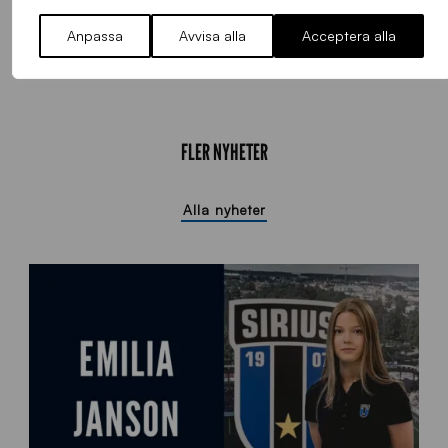
säsong.
–
Vi tackar alla fyra för deras tid i Sirius och önskar dem all
Anpassa
Avvisa alla
Acceptera alla
lycka framöver, avslutar sportchef Ola Andersson.
FLER NYHETER
Alla nyheter