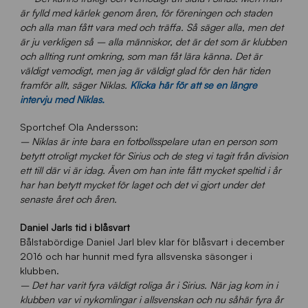
är fylld med kärlek genom åren, för föreningen och staden
och alla man fått vara med och träffa. Så säger alla, men det
är ju verkligen så – alla människor, det är det som är klubben
och allting runt omkring, som man fåt lära känna. Det är
väldigt vemodigt, men jag är väldigt glad för den här tiden
framför allt, säger Niklas.
Klicka här för att se en längre
intervju med Niklas.
Sportchef Ola Andersson:
–
Niklas är inte bara en fotbollsspelare utan en person som
betytt otroligt mycket för Sirius och de steg vi tagit från division
ett till där vi är idag. Även om han inte fått mycket speltid i år
har han betytt mycket för laget och det vi gjort under det
senaste året och åren.
Daniel Jarls tid i blåsvart
Bålstabördige Daniel Jarl blev klar för blåsvart i december
2016 och har hunnit med fyra allsvenska säsonger i
klubben.
–
Det har varit fyra väldigt roliga år i Sirius. När jag kom in i
klubben var vi nykomlingar i allsvenskan och nu såhär fyra år