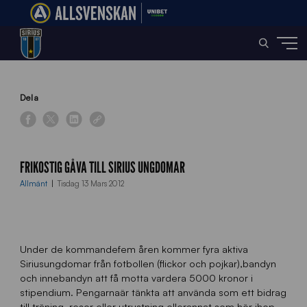
Home
»
News
»
Frikostig gåva till Sirius ungdomar
Dela
FRIKOSTIG GÅVA TILL SIRIUS UNGDOMAR
Allmänt
Tisdag 13 Mars 2012
Under de kommandefem åren kommer fyra aktiva
Siriusungdomar från fotbollen (flickor och pojkar),bandyn
och innebandyn att få motta vardera 5000 kronor i
stipendium. Pengarnaär tänkta att använda som ett bidrag
till träning, resor eller utrustning ellerannat som hör ihop