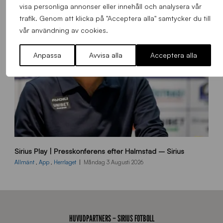
s
visa personliga annonser eller innehåll och analysera vår
t
trafik. Genom att klicka på "Acceptera alla" samtycker du till
å
vår användning av cookies.
_
2
Anpassa
Avvisa alla
Acceptera alla
0
2
6
B
Sirius Play | Presskonferens efter Halmstad – Sirius
B
2
Allmänt
,
App
,
Herrlaget
Måndag 3 Augusti 2026
6
0
8
0
3
HUVUDPARTNERS – SIRIUS FOTBOLL