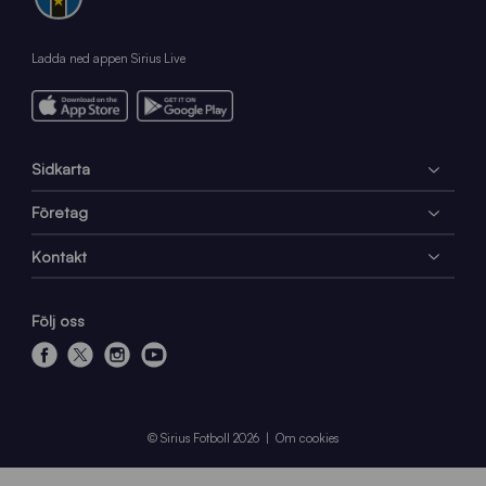
Ladda ned appen Sirius Live
Sidkarta
Företag
Kontakt
Följ oss
f
x
i
y
a
n
o
c
s
u
e
t
t
© Sirius Fotboll 2026
Om cookies
b
a
u
o
g
b