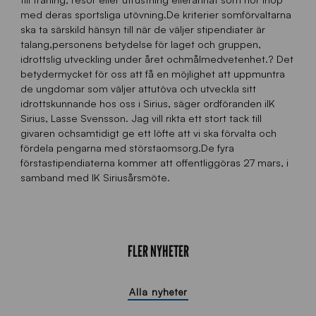
med deras sportsliga utövning.De kriterier somförvaltarna
ska ta särskild hänsyn till när de väljer stipendiater är
talang,personens betydelse för laget och gruppen,
idrottslig utveckling under året ochmålmedvetenhet.? Det
betydermycket för oss att få en möjlighet att uppmuntra
de ungdomar som väljer attutöva och utveckla sitt
idrottskunnande hos oss i Sirius, säger ordföranden iIK
Sirius, Lasse Svensson. Jag vill rikta ett stort tack till
givaren ochsamtidigt ge ett löfte att vi ska förvalta och
fördela pengarna med störstaomsorg.De fyra
förstastipendiaterna kommer att offentliggöras 27 mars, i
samband med IK Siriusårsmöte.
FLER NYHETER
Alla nyheter