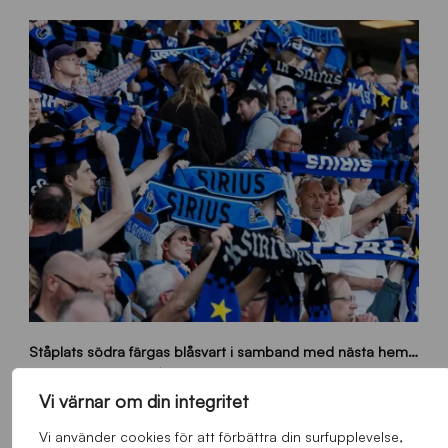
s
Ståplats södra färgas blåsvart i samband med nästa hemmamatch
ö
d
Allmänt
,
App
,
Herrlaget
Onsdag 5 Augusti 2026
r
Vi värnar om din integritet
a
-
Vi använder cookies för att förbättra din surfupplevelse,