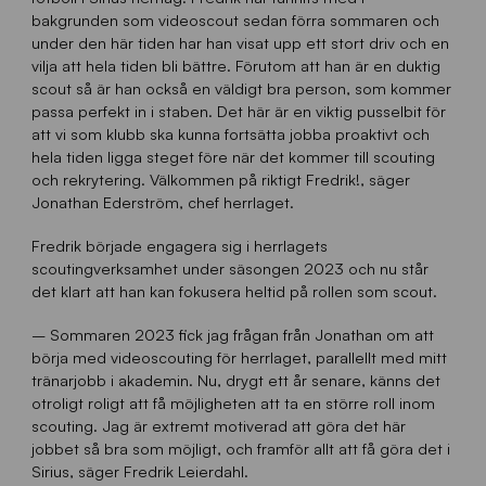
bakgrunden som videoscout sedan förra sommaren och
under den här tiden har han visat upp ett stort driv och en
vilja att hela tiden bli bättre. Förutom att han är en duktig
scout så är han också en väldigt bra person, som kommer
passa perfekt in i staben. Det här är en viktig pusselbit för
att vi som klubb ska kunna fortsätta jobba proaktivt och
hela tiden ligga steget före när det kommer till scouting
och rekrytering. Välkommen på riktigt Fredrik!, säger
Jonathan Ederström, chef herrlaget.
Fredrik började engagera sig i herrlagets
scoutingverksamhet under säsongen 2023 och nu står
det klart att han kan fokusera heltid på rollen som scout.
– Sommaren 2023 fick jag frågan från Jonathan om att
börja med videoscouting för herrlaget, parallellt med mitt
tränarjobb i akademin. Nu, drygt ett år senare, känns det
otroligt roligt att få möjligheten att ta en större roll inom
scouting. Jag är extremt motiverad att göra det här
jobbet så bra som möjligt, och framför allt att få göra det i
Sirius, säger Fredrik Leierdahl.