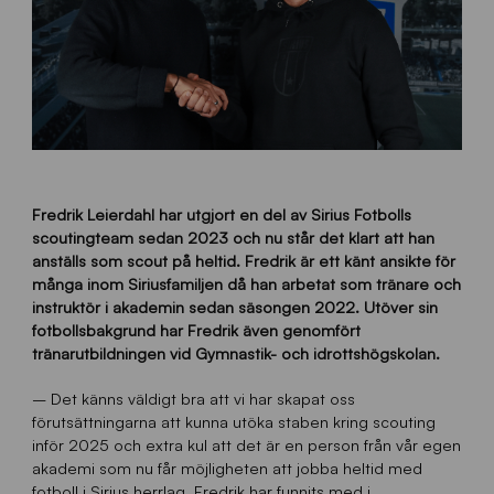
Fredrik Leierdahl har utgjort en del av Sirius Fotbolls
scoutingteam sedan 2023 och nu står det klart att han
anställs som scout på heltid. Fredrik är ett känt ansikte för
många inom Siriusfamiljen då han arbetat som tränare och
instruktör i akademin sedan säsongen 2022. Utöver sin
fotbollsbakgrund har Fredrik även genomfört
tränarutbildningen vid Gymnastik- och idrottshögskolan.
– Det känns väldigt bra att vi har skapat oss
förutsättningarna att kunna utöka staben kring scouting
inför 2025 och extra kul att det är en person från vår egen
akademi som nu får möjligheten att jobba heltid med
fotboll i Sirius herrlag. Fredrik har funnits med i