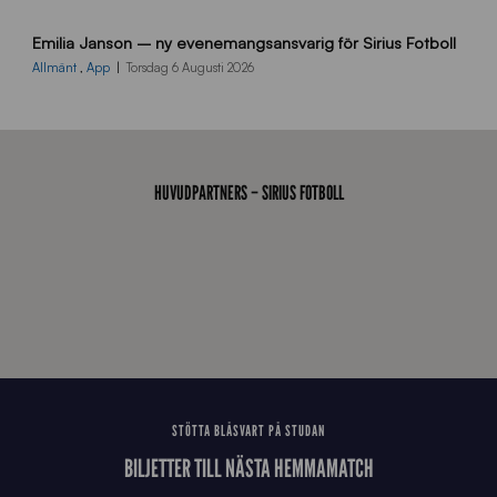
9
Emilia Janson – ny evenemangsansvarig för Sirius Fotboll
0
0
Allmänt
,
App
Torsdag 6 Augusti 2026
x
7
0
0
_
HUVUDPARTNERS – SIRIUS FOTBOLL
E
J
STÖTTA BLÅSVART PÅ STUDAN
BILJETTER TILL NÄSTA HEMMAMATCH