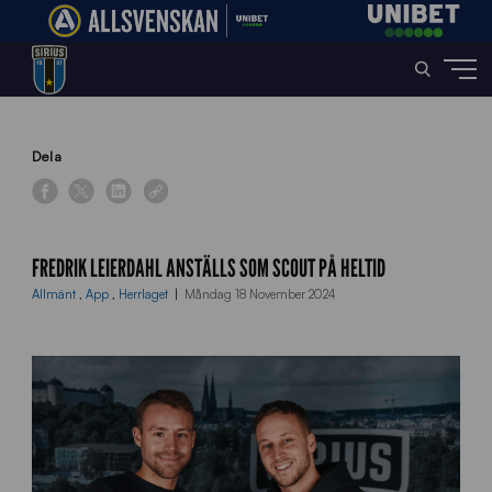
Home
»
News
»
Fredrik Leierdahl anställs som scout på heltid
Dela
FREDRIK LEIERDAHL ANSTÄLLS SOM SCOUT PÅ HELTID
Allmänt
,
App
,
Herrlaget
Måndag 18 November 2024