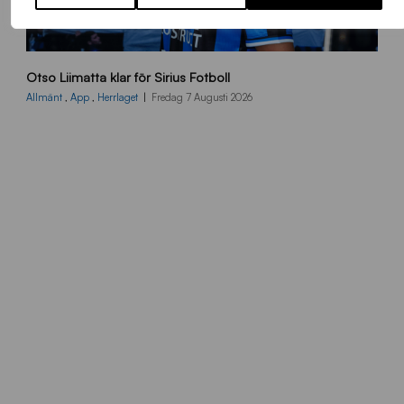
O
Otso Liimatta klar för Sirius Fotboll
L
_
Allmänt
,
App
,
Herrlaget
Fredag 7 Augusti 2026
h
e
m
s
i
d
a
n