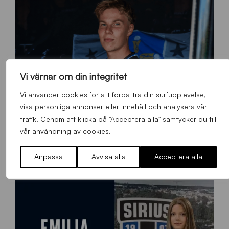
Vi värnar om din integritet
Vi använder cookies för att förbättra din surfupplevelse,
visa personliga annonser eller innehåll och analysera vår
trafik. Genom att klicka på "Acceptera alla" samtycker du till
vår användning av cookies.
O
Otso Liimatta klar för Sirius Fotboll
L
_
Anpassa
Avvisa alla
Acceptera alla
Allmänt
,
App
,
Herrlaget
Fredag 7 Augusti 2026
h
e
m
s
i
d