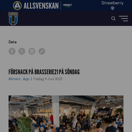
Home
»
News
»
Försnack på Brasserie21 på söndag!
Dela
FÖRSNACK PÅ BRASSERIE21 PÅ SÖNDAG
Allmänt
,
App
Fredag 9 Juni 2023