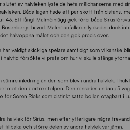
slutet av halvleken lyste de heta målchanserna med si
lvleken. Båda lagen hade ett par skott från distans, me
inut 43. Ett långt Malmöinlägg gick förbi både Siriusförsv
 Rosenbergs huvud. Malmöanfallaren lyckades dock inte
 det halvöppna målet och den gick precis över.
r väldigt skickliga spelare samtidigt som vi kanske blir
 i halvtid försökte vi prata om hur vi skulle stänga ytorn
en sämre inledning än den som blev i andra halvlek. I halv
spel mot den bortre stolpen. Den rensades undan på vä
läge för Sören Rieks som distinkt satte bollen otagbart i L
ra halvlek för Sirius, men efter ytterligare några trevan
t tillbaka och större delen av andra halvlek var jämn.