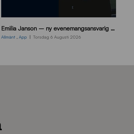
9
Emilia Janson – ny evenemangsansvarig för Sirius Fotboll
0
0
Allmänt
,
App
Torsdag 6 Augusti 2026
x
7
0
0
_
E
J