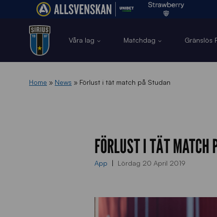
Våra lag
Matchdag
Gränslös F
Home
»
News
»
Förlust i tät match på Studan
FÖRLUST I TÄT MATCH
App
Lördag 20 April 2019