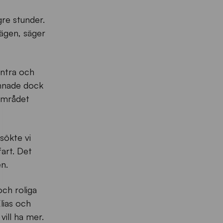
re stunder.
lägen, säger
ontra och
annade dock
fområdet
rsökte vi
art. Det
n.
och roliga
lias och
vill ha mer.