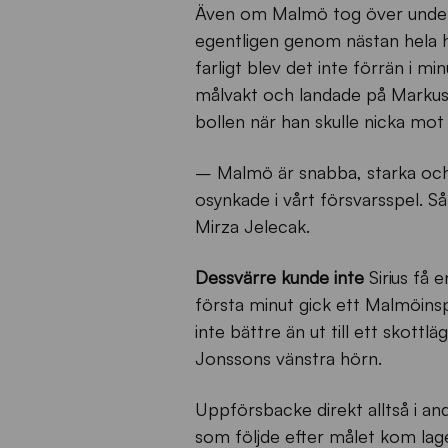
Även om Malmö tog över under 
egentligen genom nästan hela ha
farligt blev det inte förrän i m
målvakt och landade på Markus
bollen när han skulle nicka mot
– Malmö är snabba, starka och ha
osynkade i vårt försvarsspel. Så
Mirza Jelecak.
Dessvärre kunde inte
Sirius få 
första minut gick ett Malmöin
inte bättre än ut till ett skott
Jonssons vänstra hörn.
Uppförsbacke direkt alltså i and
som följde efter målet kom lage