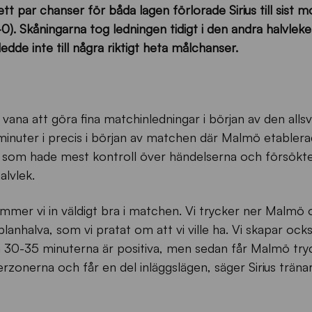
ett par chanser för båda lagen förlorade Sirius till sist 
). Skåningarna tog ledningen tidigt i den andra halvleke
ledde inte till några riktigt heta målchanser.
ra vana att göra fina matchinledningar i början av den alls
minuter i precis i början av matchen där Malmö etablera
rt som hade mest kontroll över händelserna och försökte
alvlek.
mmer vi in väldigt bra i matchen. Vi trycker ner Malmö 
planhalva, som vi pratat om att vi ville ha. Vi skapar ock
ta 30-35 minuterna är positiva, men sedan får Malmö try
erzonerna och får en del inläggslägen, säger Sirius träna