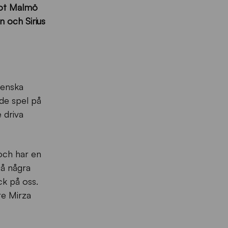
mot
Malmö
n och Sirius
venska
de spel på
 driva
och har en
så några
ck på oss.
re Mirza