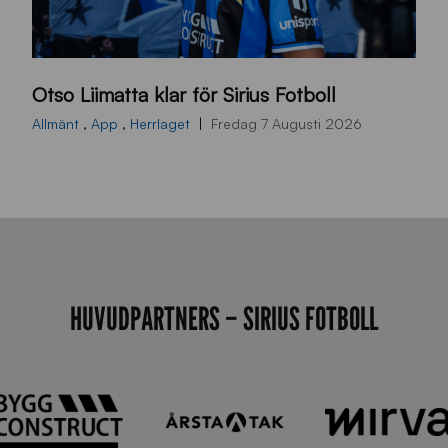
O
Otso Liimatta klar för Sirius Fotboll
L
_
Allmänt
,
App
,
Herrlaget
Fredag 7 Augusti 2026
h
e
m
s
i
d
HUVUDPARTNERS – SIRIUS FOTBOLL
a
n