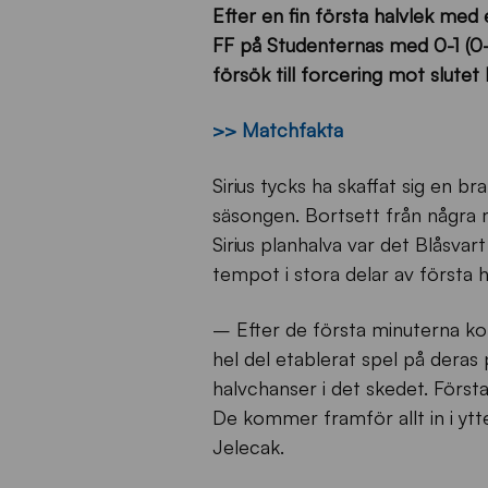
Efter en fin första halvlek med 
FF på Studenternas med 0-1 (0-0
försök till forcering mot slutet 
>> Matchfakta
Sirius tycks ha skaffat sig en b
säsongen. Bortsett från några 
Sirius planhalva var det Blåsva
tempot i stora delar av första h
– Efter de första minuterna ko
hel del etablerat spel på deras 
halvchanser i det skedet. Förs
De kommer framför allt in i ytt
Jelecak.