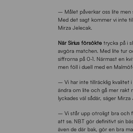
– Målet påverkar oss lite men 
Med det sagt kommer vi inte ti
Mirza Jelecak.
När Sirius försökte
trycka på i s
avgöra matchen. Med lite tur o
siffrorna på 0-1. Närmast en kv
men föll i duell med en Malmöf
– Vi har inte tillräcklig kvalite
ändra om lite och gå mer rakt
lyckades väl sådär, säger Mirza
– Vi står upp otroligt bra och fl
att se. NBT gör definitivt sin b
även de där bak, gör en bra matc