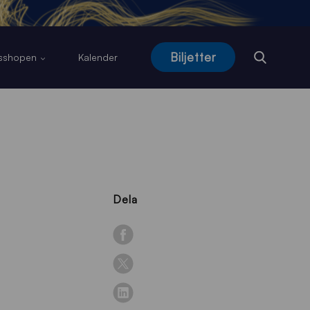
Biljetter
usshopen
Kalender
Dela