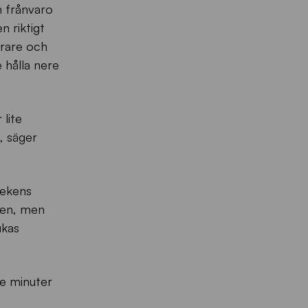
n frånvaro
n riktigt
arare och
 hålla nere
 lite
a, säger
lekens
gen, men
ukas
de minuter