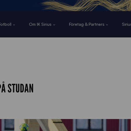
otboll
Om IK Sirius
Företag & Partners
Siri
 PÅ STUDAN