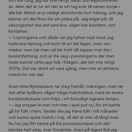
och lite tung, jag har inte riktigt flåset och explosiviteten
än. Men det är tur att det är ett tag kvar till serien börjar i
alla fall. Match är ju väldigt annorlunda mot träning, och jag
känner att det finns lite att jobba på. Jag krigar på, till
säsongsstart ska det vara bra, säger han bestämt, och
fortsätter:
– Löpningarna och sådär var jag hyfsat nöjd med, jag
hade bra tajming och kom till en del lägen, men sen
märker man när man väl blir trött då tappar man lite i
beslutsfattning, och är lite seg i passningarna där man
hade kunnat sätta upp folk i frilägen, det blir inte riktigt
100%. Det var skönt att vara igång, men inte en jättebra
match för min del.
Även Ante Björkebaum tar steg framåt i träningen, men tar
det efter fjolårets något tidiga matchdebut, med en andra
korsbandsskada som följd, i ett betydligt lugnare tempo.
– Jag smyger in mer och mer i spel just nu, för att kunna
gå för fullt i mars. Sedan ska jag träna fullt i två månader
och kunna spela match i maj, så det är inte så långt kvar.
Nu har jag fått känna på lite possessionspel och det
kändes helt okej, över förväntan. Även på lägret fick jag