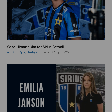
O
Otso Liimatta klar för Sirius Fotboll
L
_
Allmänt
,
App
,
Herrlaget
Fredag 7 Augusti 2026
h
e
m
s
i
d
a
n