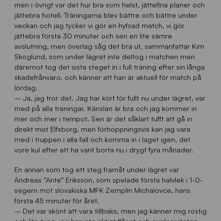
men i övrigt var det hur bra som helst, jättefina planer och
jättebra hotell. Träningarna blev bättre och bättre under
veckan och jag tycker vi gör en hyfsad match, vi gör
jättebra första 30 minuter och sen en lite sämre
avslutning, men överlag såg det bra ut, sammanfattar Kim
Skoglund, som under lägret inte deltog i matchen men
däremot tog det sista steget in i full träning efter sin långa
skadefrånvaro, och känner att han är aktuell för match på
lördag.
– Ja, jag tror det. Jag har kört för fullt nu under lägret, var
med på alla träningar. Känslan är bra och jag kommer in
mer och mer i tempot. Sen är det såklart tufft att gå in
direkt mot Elfsborg, men förhoppningsvis kan jag vara
med i truppen i alla fall och komma in i laget igen, det
vore kul efter att ha varit borta nu i drygt fyra månader.
En annan som tog ett steg framåt under lägret var
Andreas ”Ante” Eriksson, som spelade första halvlek i 1-0-
segern mot slovakiska MFK Zemplín Michalovce, hans
första 45 minuter för året.
– Det var skönt att vara tillbaks, men jag känner mig rostig