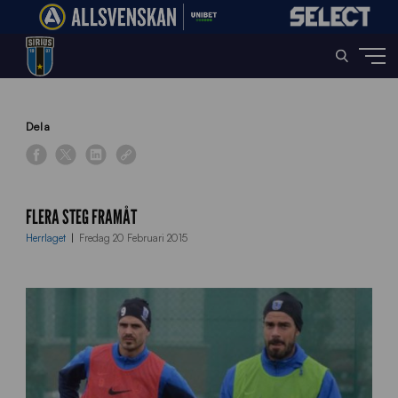
Home
»
News
»
Flera steg framåt
Dela
FLERA STEG FRAMÅT
Herrlaget
Fredag 20 Februari 2015