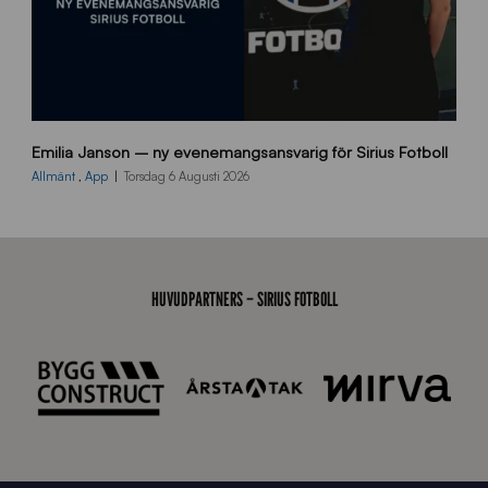
9
Emilia Janson – ny evenemangsansvarig för Sirius Fotboll
0
0
Allmänt
,
App
Torsdag 6 Augusti 2026
x
7
0
0
_
HUVUDPARTNERS – SIRIUS FOTBOLL
E
J