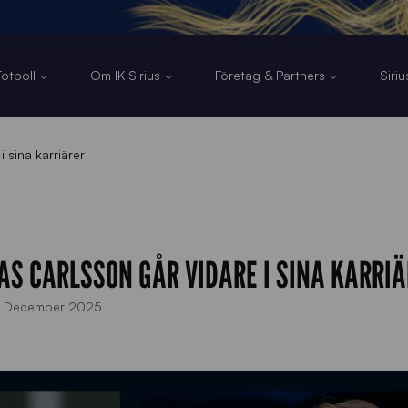
otboll
Om IK Sirius
Företag & Partners
Siri
 sina karriärer
IAS CARLSSON GÅR VIDARE I SINA KARRI
 December 2025