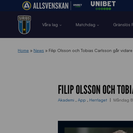
Våra lag
Matchdag
Gränslös F
Home
»
News
»
Filip Olsson och Tobias Carlsson går vidare i
FILIP OLSSON OCH TOB
Akademi
,
App
,
Herrlaget
Måndag 8