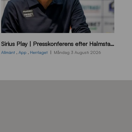
B
Sirius Play | Presskonferens efter Halmstad – Sirius
B
2
Allmänt
,
App
,
Herrlaget
Måndag 3 Augusti 2026
6
0
8
0
3
K
A
0
6