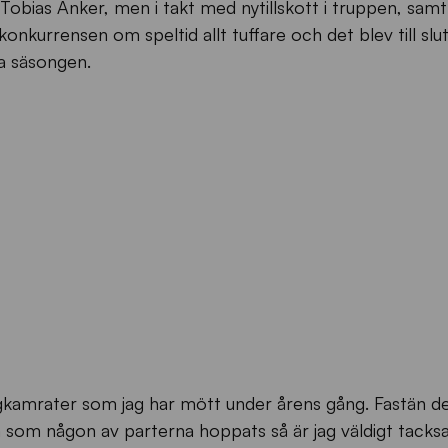
obias Anker, men i takt med nytillskott i truppen, sam
onkurrensen om speltid allt tuffare och det blev till slut
na säsongen.
 lagkamrater som jag har mött under årens gång. Fastän d
a som någon av parterna hoppats så är jag väldigt tacks