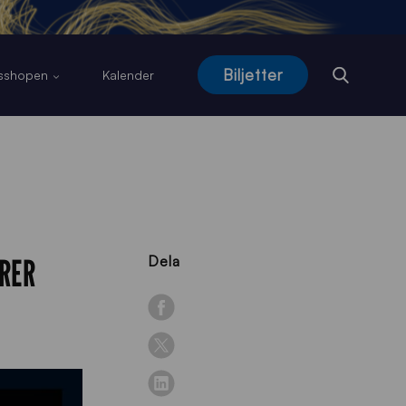
Biljetter
usshopen
Kalender
ÄRER
Dela