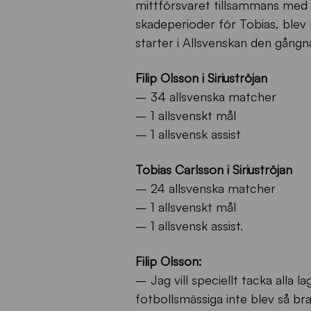
mittförsvaret tillsammans med T
skadeperioder för Tobias, blev k
starter i Allsvenskan den gång
Filip Olsson i Siriuströjan
– 34 allsvenska matcher
– 1 allsvenskt mål
– 1 allsvensk assist
Tobias Carlsson i Siriuströjan
– 24 allsvenska matcher
– 1 allsvenskt mål
– 1 allsvensk assist.
Filip Olsson:
– Jag vill speciellt tacka alla
fotbollsmässiga inte blev så br