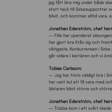
jag fått lära mig under både sk
stort tack till Siriussupportrar
blivit, och kommer alltid vara, 
Jonathan Ederström, chef herrl
– Fille har spenderat säsongen
har gjort bra ifrån sig och framf
viktigaste. Konkurrensen i Sirius 
går vidare i karriären och vi ön
Tobias Carlsson:
– Jag har trivts väldigt bra i S
har varit kul att få vara med o
läktaren blivit större och större
Jonathan Ederström, chef herr
– Tobbe kom i ett svårt skede s