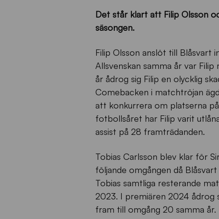
Det står klart att Filip Olsson 
säsongen.
Filip Olsson anslöt till Blåsva
Allsvenskan samma år var Filip
år ådrog sig Filip en olycklig s
Comebacken i matchtröjan ägde 
att konkurrera om platserna på
fotbollsåret har Filip varit utlå
assist på 28 framträdanden.
Tobias Carlsson blev klar för Si
följande omgången då Blåsvart
Tobias samtliga resterande mat
2023. I premiären 2024 ådrog 
fram till omgång 20 samma år.