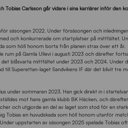
och Tobias Carlsson går vidare i sina karriärer inför de
rt inför säsongen 2022. Under försäsongen och inledninge
 med och konkurrerade om startplatser på mittfältet. 
kada som höll honom borta från planen strax över ett år.
rum på Gamla Ullevi i augusti 2023 och därefter fortsat
 det blåsvarta mittfältet under 2023 och 2024. Under d
nad till Superettan-laget Sandvikens IF där det blivit tre 
rius under sommaren 2023. Han gick direkt in i startelvan
 ställdes mot hans gamla klubb BK Häcken, och därefte
cher och utgjorde en del av laget som stod för en stark
sig Tobias en huvudskada som höll honom utanför matc
 Under uppstarten av säsongen 2025 spelade Tobias ofta