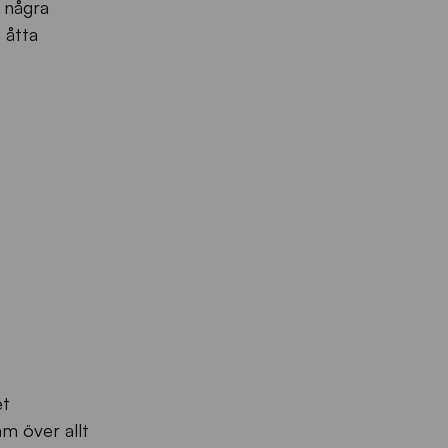
t några
 åtta
et
am över allt