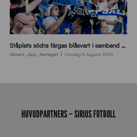
s
Ståplats södra färgas blåsvart i samband med nästa hemmamatch
ö
d
Allmänt
,
App
,
Herrlaget
Onsdag 5 Augusti 2026
r
a
-
s
t
å
HUVUDPARTNERS – SIRIUS FOTBOLL
_
2
0