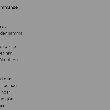
n kommande
n av
Under samma
te Filip
et här
mål och en
 i den
r spelade
 höst
hmiljön
 i