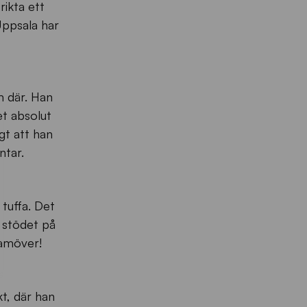
rikta ett
Uppsala har
m där. Han
et absolut
igt att han
ntar.
 tuffa. Det
r stödet på
framöver!
t, där han