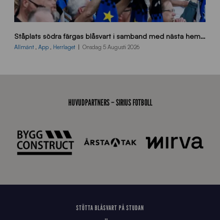
s
Ståplats södra färgas blåsvart i samband med nästa hemmamatch
ö
d
Allmänt
,
App
,
Herrlaget
Onsdag 5 Augusti 2026
r
a
-
s
t
HUVUDPARTNERS – SIRIUS FOTBOLL
å
_
2
0
2
6
STÖTTA BLÅSVART PÅ STUDAN