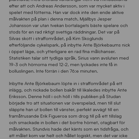
efter att och Andreas Andersson, som var mycket aktiv i
spelet med fötterna. Han var dock inte den ende aktive
målvakten på plan i denna match, Mjällbys Jesper
Johansson var utan tvekan bortalagets bäste spelare och
stods för en rad riktigt svettiga räddningar. Det var på
Silvas skott i straffområdet, på Kim Skoglunds
efterföljande cykelspark, på inbytte Ante Björkebaums nick
i öppet läge, och ytterligare en rad fina målchanser.
Statistiken talar sitt tydliga språk, Sirius vann avsluten med
19-3 och hörnorna med 12-2, men lyckades inte få in
bolluslingen. Inte förrän i den 76:e minuten.
Inbytte Ante Björkebaum löpte in i straffområdet på ett
inlägg, och nickade bollen bakåt till likaledes inbytte Ante
Eriksson. Denne höll i och höll i tills publiken på Studan
började tro att situationen var överspelad, men till slut
släppte han ut bollen till vänster, perfekt avvägt till en
framåtrusande Erik Figueroa som drog till på ett tillslag
och smackade in bollen i det bortre hörnet, otagbart för
målvakten. Stundvis hade det känts som en tidsfråga, och
att målet kom var helt och hållet logiskt, men det var icke