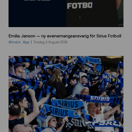
9
Emilia Janson – ny evenemangsansvarig för Sirius Fotboll
0
0
Allmänt
,
App
Torsdag 6 Augusti 2026
x
7
0
0
_
E
J