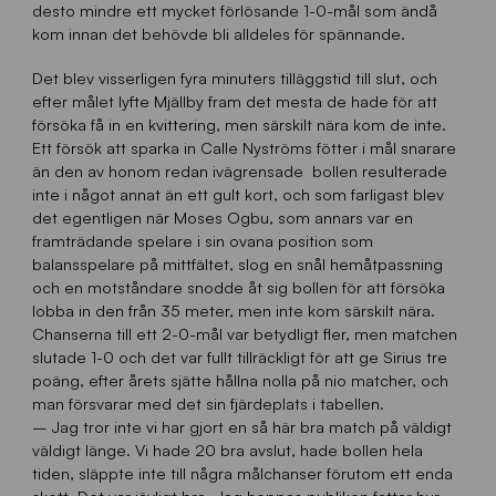
desto mindre ett mycket förlösande 1-0-mål som ändå
kom innan det behövde bli alldeles för spännande.
Det blev visserligen fyra minuters tilläggstid till slut, och
efter målet lyfte Mjällby fram det mesta de hade för att
försöka få in en kvittering, men särskilt nära kom de inte.
Ett försök att sparka in Calle Nyströms fötter i mål snarare
än den av honom redan ivägrensade bollen resulterade
inte i något annat än ett gult kort, och som farligast blev
det egentligen när Moses Ogbu, som annars var en
framträdande spelare i sin ovana position som
balansspelare på mittfältet, slog en snål hemåtpassning
och en motståndare snodde åt sig bollen för att försöka
lobba in den från 35 meter, men inte kom särskilt nära.
Chanserna till ett 2-0-mål var betydligt fler, men matchen
slutade 1-0 och det var fullt tillräckligt för att ge Sirius tre
poäng, efter årets sjätte hållna nolla på nio matcher, och
man försvarar med det sin fjärdeplats i tabellen.
– Jag tror inte vi har gjort en så här bra match på väldigt
väldigt länge. Vi hade 20 bra avslut, hade bollen hela
tiden, släppte inte till några målchanser förutom ett enda