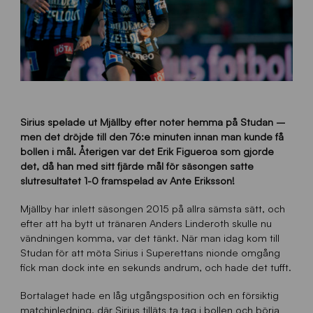
Sirius spelade ut Mjällby efter noter hemma på Studan –
men det dröjde till den 76:e minuten innan man kunde få
bollen i mål. Återigen var det Erik Figueroa som gjorde
det, då han med sitt fjärde mål för säsongen satte
slutresultatet 1-0 framspelad av Ante Eriksson!
Mjällby har inlett säsongen 2015 på allra sämsta sätt, och
efter att ha bytt ut tränaren Anders Linderoth skulle nu
vändningen komma, var det tänkt. När man idag kom till
Studan för att möta Sirius i Superettans nionde omgång
fick man dock inte en sekunds andrum, och hade det tufft.
Bortalaget hade en låg utgångsposition och en försiktig
matchinledning, där Sirius tilläts ta tag i bollen och börja