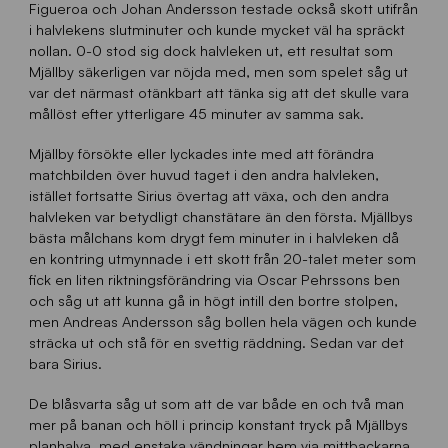
Figueroa och Johan Andersson testade också skott utifrån
i halvlekens slutminuter och kunde mycket väl ha spräckt
nollan. 0-0 stod sig dock halvleken ut, ett resultat som
Mjällby säkerligen var nöjda med, men som spelet såg ut
var det närmast otänkbart att tänka sig att det skulle vara
mållöst efter ytterligare 45 minuter av samma sak.
Mjällby försökte eller lyckades inte med att förändra
matchbilden över huvud taget i den andra halvleken,
istället fortsatte Sirius övertag att växa, och den andra
halvleken var betydligt chanstätare än den första. Mjällbys
bästa målchans kom drygt fem minuter in i halvleken då
en kontring utmynnade i ett skott från 20-talet meter som
fick en liten riktningsförändring via Oscar Pehrssons ben
och såg ut att kunna gå in högt intill den bortre stolpen,
men Andreas Andersson såg bollen hela vägen och kunde
sträcka ut och stå för en svettig räddning. Sedan var det
bara Sirius.
De blåsvarta såg ut som att de var både en och två man
mer på banan och höll i princip konstant tryck på Mjällbys
planhalva, med enstaka vändningar hem via mittbackarna