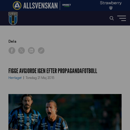
Home
»
News
»
Figge avgjorde igen efter propagandafotboll
Dela
FIGGE AVGJORDE IGEN EFTER PROPAGANDAFOTBOLL
Herrlaget
Torsdag 21 Maj 2015