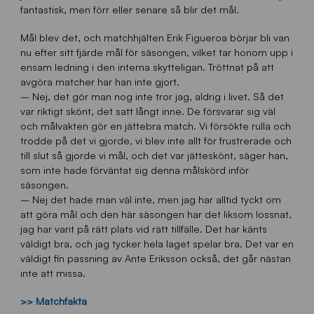
fantastisk, men förr eller senare så blir det mål.
Mål blev det, och matchhjälten Erik Figueroa börjar bli van
nu efter sitt fjärde mål för säsongen, vilket tar honom upp i
ensam ledning i den interna skytteligan. Tröttnat på att
avgöra matcher har han inte gjort.
– Nej, det gör man nog inte tror jag, aldrig i livet. Så det
var riktigt skönt, det satt långt inne. De försvarar sig väl
och målvakten gör en jättebra match. Vi försökte rulla och
trodde på det vi gjorde, vi blev inte allt för frustrerade och
till slut så gjorde vi mål, och det var jätteskönt, säger han,
som inte hade förväntat sig denna målskörd inför
säsongen.
– Nej det hade man väl inte, men jag har alltid tyckt om
att göra mål och den här säsongen har det liksom lossnat,
jag har varit på rätt plats vid rätt tillfälle. Det har känts
väldigt bra, och jag tycker hela laget spelar bra. Det var en
väldigt fin passning av Ante Eriksson också, det går nästan
inte att missa.
>> Matchfakta