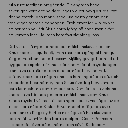
rulla runt tämligen omgående. Blekingarna hade
säkerligen varit det nöjdare laget vid ett oavgjort resultat i
denna match, och man visade just detta genom den
frösiktigas matchinlednongen. Problemet för Mjällby var
att när man väl låtit Sirius sätta igång så hade man svårt
att komma loss. Ja, man kom faktiskt aldrig loss.
Det var alltså ingen omedelbar målchanskavalkad som
Sirius hade att bjuda på, men man kom igång allt mer ju
längre matchen led, ett passivt Mjällby gav gott om tid att
bygga upp spelet när man sjönk hem för att skydda egen
planhalva i allmänhet och straffområdet i synnerhet.
Mjällby stack upp i någon enstaka kontring då och då, och
skapade ett par hörnor, men Sirius övertag blev annars
bara kompaktare och kompaktare. Den första halvlekens
andra halva började generera målchanser, och Sirius
kunde mycket väl ha haft ledningen i paus, via något av de
inspel som nådde Stefan Silva med efterföljande avslut
eller kanske Kingsley Sarfos nickläge, då han skarvade
bollen tätt utanför den bortre stolpen. Oscar Pehrsson
nickade tätt över på en hörna, och såväl Sarfo som