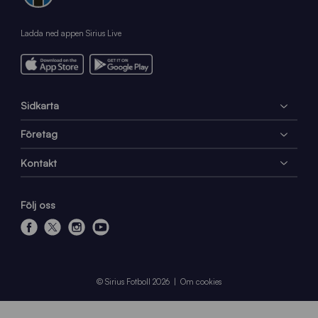
Ladda ned appen Sirius Live
Sidkarta
Företag
Kontakt
Följ oss
f
x
i
y
a
n
o
c
s
u
e
t
t
© Sirius Fotboll 2026
Om cookies
b
a
u
o
g
b