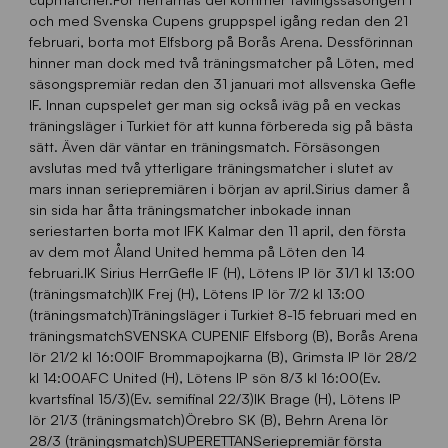
och med Svenska Cupens gruppspel igång redan den 21
februari, borta mot Elfsborg på Borås Arena. Dessförinnan
hinner man dock med två träningsmatcher på Löten, med
säsongspremiär redan den 31 januari mot allsvenska Gefle
IF. Innan cupspelet ger man sig också iväg på en veckas
träningsläger i Turkiet för att kunna förbereda sig på bästa
sätt. Även där väntar en träningsmatch. Försäsongen
avslutas med två ytterligare träningsmatcher i slutet av
mars innan seriepremiären i början av april.Sirius damer å
sin sida har åtta träningsmatcher inbokade innan
seriestarten borta mot IFK Kalmar den 11 april, den första
av dem mot Åland United hemma på Löten den 14
februari.IK Sirius HerrGefle IF (H), Lötens IP lör 31/1 kl 13:00
(träningsmatch)IK Frej (H), Lötens IP lör 7/2 kl 13:00
(träningsmatch)Träningsläger i Turkiet 8-15 februari med en
träningsmatchSVENSKA CUPENIF Elfsborg (B), Borås Arena
lör 21/2 kl 16:00IF Brommapojkarna (B), Grimsta IP lör 28/2
kl 14:00AFC United (H), Lötens IP sön 8/3 kl 16:00(Ev.
kvartsfinal 15/3)(Ev. semifinal 22/3)IK Brage (H), Lötens IP
lör 21/3 (träningsmatch)Örebro SK (B), Behrn Arena lör
28/3 (träningsmatch)SUPERETTANSeriepremiär första