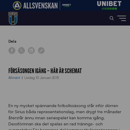
Home
»
News
»
Försäsongen igång – här är schemat
Dela
FÖRSÄSONGEN IGÅNG – HÄR ÄR SCHEMAT
Allmänt
Lördag 10 Januari 2015
En ny mycket spännande fotbollssäsong står inför dörren
för Sirius båda representationslag, men drygt tre månader
återstår ännu innan seriespelet kan komma igång.
Dessförinnan ska det spelas en rad tränings- och
cupmatcher.För herrarnas del kommer tävlingssäsongen i