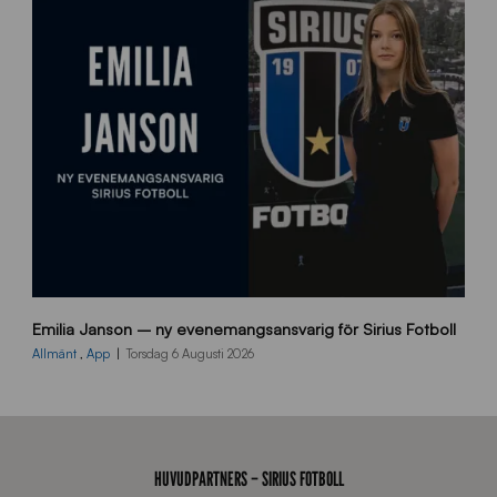
s
i
d
a
n
9
Emilia Janson – ny evenemangsansvarig för Sirius Fotboll
0
0
Allmänt
,
App
Torsdag 6 Augusti 2026
x
7
0
0
_
HUVUDPARTNERS – SIRIUS FOTBOLL
E