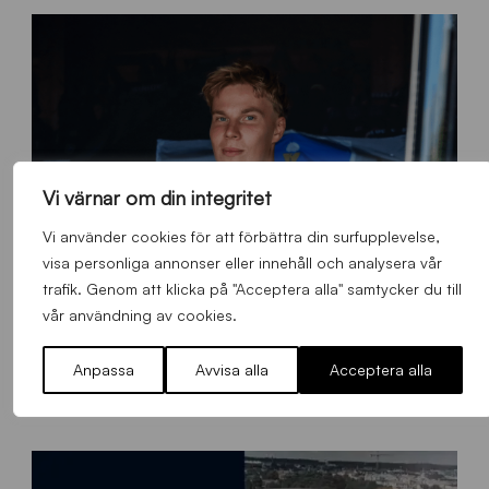
Vi värnar om din integritet
Vi använder cookies för att förbättra din surfupplevelse,
visa personliga annonser eller innehåll och analysera vår
trafik. Genom att klicka på "Acceptera alla" samtycker du till
vår användning av cookies.
O
Anpassa
Avvisa alla
Acceptera alla
Otso Liimatta klar för Sirius Fotboll
L
_
Allmänt
,
App
,
Herrlaget
Fredag 7 Augusti 2026
h
e
m