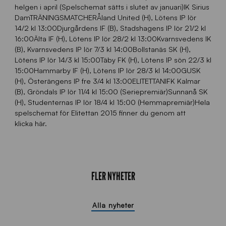
helgen i april (Spelschemat sätts i slutet av januari)IK Sirius
DamTRÄNINGSMATCHERÅland United (H), Lötens IP lör
14/2 kl 13:00Djurgårdens IF (B), Stadshagens IP lör 21/2 kl
16:00Älta IF (H), Lötens IP lör 28/2 kl 13:00Kvarnsvedens IK
(B), Kvarnsvedens IP lör 7/3 kl 14:00Bollstanäs SK (H),
Lötens IP lör 14/3 kl 15:00Täby FK (H), Lötens IP sön 22/3 kl
15:00Hammarby IF (H), Lötens IP lör 28/3 kl 14:00GUSK
(H), Österängens IP fre 3/4 kl 13:00ELITETTANIFK Kalmar
(B), Gröndals IP lör 11/4 kl 15:00 (Seriepremiär)Sunnanå SK
(H), Studenternas IP lör 18/4 kl 15:00 (Hemmapremiär)Hela
spelschemat för Elitettan 2015 finner du genom att
klicka här.
FLER NYHETER
Alla nyheter