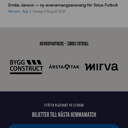
Emilia Janson – ny evenemangsansvarig för Sirius Fotboll
0
0
Allmänt
,
App
Torsdag 6 Augusti 2026
x
7
0
0
_
HUVUDPARTNERS – SIRIUS FOTBOLL
E
J
STÖTTA BLÅSVART PÅ STUDAN
BILJETTER TILL NÄSTA HEMMAMATCH