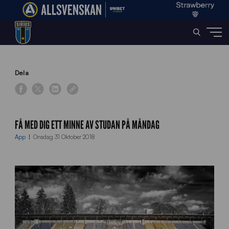
Home
»
News
»
Få med dig ett minne av Studan på måndag
Dela
FÅ MED DIG ETT MINNE AV STUDAN PÅ MÅNDAG
App
Onsdag 31 Oktober 2018