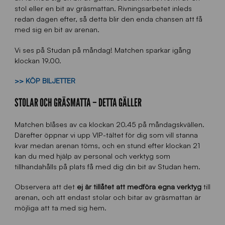
stol eller en bit av gräsmattan. Rivningsarbetet inleds
redan dagen efter, så detta blir den enda chansen att få
med sig en bit av arenan.
Vi ses på Studan på måndag! Matchen sparkar igång
klockan 19.00.
>> KÖP BILJETTER
STOLAR OCH GRÄSMATTA – DETTA GÄLLER
Matchen blåses av ca klockan 20.45 på måndagskvällen.
Därefter öppnar vi upp VIP-tältet för dig som vill stanna
kvar medan arenan töms, och en stund efter klockan 21
kan du med hjälp av personal och verktyg som
tillhandahålls på plats få med dig din bit av Studan hem.
Observera att det
ej är tillåtet att medföra egna verktyg
till
arenan, och att endast stolar och bitar av gräsmattan är
möjliga att ta med sig hem.