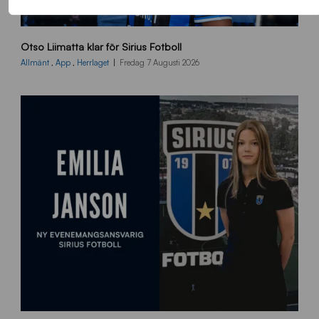
O
Otso Liimatta klar för Sirius Fotboll
L
_
Allmänt
,
App
,
Herrlaget
Fredag 7 Augusti 2026
h
e
m
s
i
d
a
n
9