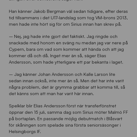
Han känner Jakob Bergman väl sedan tidigare, efter deras
tid tillsammans i det U17-landslag som tog VM-brons 2013,
men hade inte hört sig för om Sirius innan han skrev på.
– Nej, jag hade inte gjort det faktiskt. Jag ringde och
snackade med honom en sväng nu medan jag var nere på
Cypern, bara om vad som kommer att hända och att jag
kommer då och då. Inget mer än så, säger Elias
Andersson, som hade ytterligare ett par bekanta i laget.
– Jag känner Johan Andersson och Kalle Larson lite
sedan innan också, inte mer än så. Men det har inte varit
några problem, det är grymma grabbar att komma till, så
det känns som att man har varit här innan.
Spelklar blir Elias Andersson först när transferfönstret
öppnar den 15 juli, samma dag som Sirius möter Malmö FF
på bortaplan. En passande möjlig debutmatch i Blåsvart
för skåningen som spelade sina första seniorsäsonger i
Helsingborgs IF.