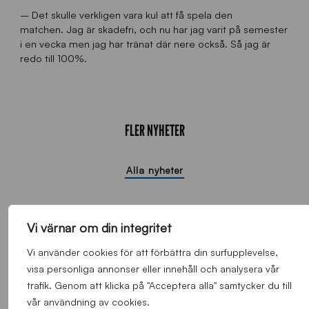
– Det skulle verkligen vara kul att få spela den
matchen. Jag är skadefri, och nu har jag varit på semester
i en vecka men jag har tränat där nere också. Så jag är
redo till 100%.
FLER NYHETER
Alla nyheter
Vi värnar om din integritet
Vi använder cookies för att förbättra din surfupplevelse,
visa personliga annonser eller innehåll och analysera vår
trafik. Genom att klicka på "Acceptera alla" samtycker du till
vår användning av cookies.