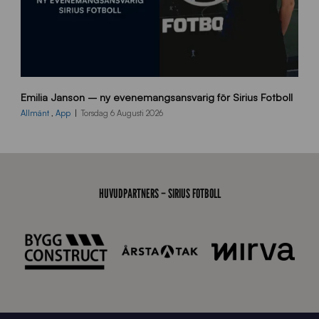
9
Emilia Janson – ny evenemangsansvarig för Sirius Fotboll
0
0
Allmänt
,
App
Torsdag 6 Augusti 2026
x
7
0
0
_
HUVUDPARTNERS – SIRIUS FOTBOLL
E
J