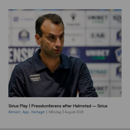
r
a
-
s
t
å
_
2
0
2
6
B
Sirius Play | Presskonferens efter Halmstad – Sirius
B
2
Allmänt
,
App
,
Herrlaget
Måndag 3 Augusti 2026
6
0