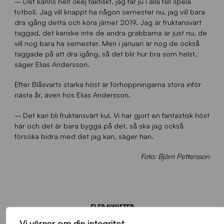
– Det känns helt okej faktiskt, jag får ju i alla fall spela
fotboll. Jag vill knappt ha någon semester nu, jag vill bara
dra igång detta och köra järnet 2019. Jag är fruktansvärt
taggad, det kanske inte de andra grabbarna är just nu, de
vill nog bara ha semester. Men i januari är nog de också
taggade på att dra igång, så det blir hur bra som helst,
säger Elias Andersson.
Efter Blåsvarts starka höst är förhoppningarna stora inför
nästa år, även hos Elias Andersson.
– Det kan bli fruktansvärt kul. Vi har gjort en fantastisk höst
här och det är bara bygga på det, så ska jag också
försöka bidra med det jag kan, säger han.
Foto: Björn Pettersson
FLER NYHETER
Vi värnar om din integritet