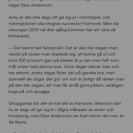
säger Elias Andersson.
Ännu är det inte dags att ge sig ut i matchspel, och
träningsdosen ska stegras successivt framöver. Men när
säsongen 2019 väl drar igång kommer han att vara väl
förberedd.
– Det känns helt fantastiskt. Det är den här dagen man
väntat på sedan man skadade sig, att kunna gå ut och
köra 100 procent igen på planen är ju det man haft som
mål under hela denna resa. Vissa dagar vaknar man och
har skitont, andra dagar flyter det på ganska bra, men
speciellt de dagar det gör ont och är jävligt då tänker man
på den här dagen, att man får ändå göra jobbet, verkligen
kriga på och gnugga.
Gnuggande blir det en hel del av framöver, eftersom det
nu är dags att ge sig in i några månader av vinter och
försäsong, men Elias Andersson ser fram emot det mer än
de flesta.