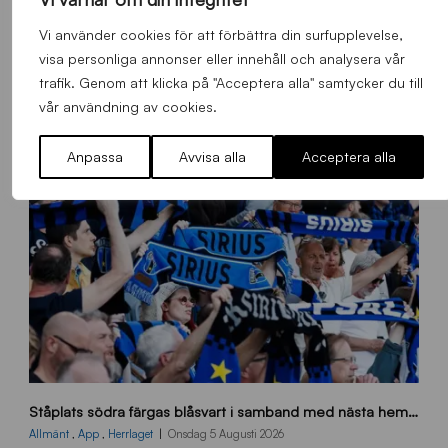
Alla nyheter
Vi använder cookies för att förbättra din surfupplevelse,
visa personliga annonser eller innehåll och analysera vår
trafik. Genom att klicka på "Acceptera alla" samtycker du till
vår användning av cookies.
Anpassa
Avvisa alla
Acceptera alla
s
Ståplats södra färgas blåsvart i samband med nästa hemmamatch
ö
d
Allmänt
,
App
,
Herrlaget
Onsdag 5 Augusti 2026