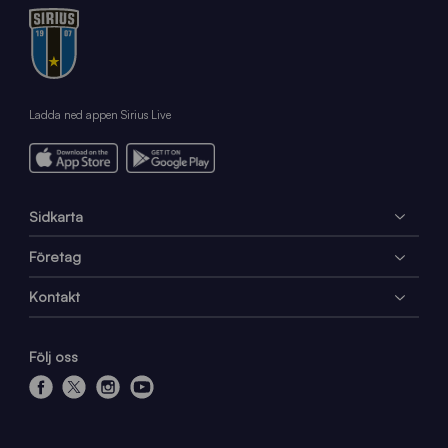
Ladda ned appen Sirius Live
Sidkarta
Företag
Kontakt
Följ oss
f
x
i
y
a
n
o
c
s
u