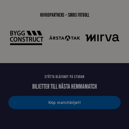
8
0
3
HUVUDPARTNERS – SIRIUS FOTBOLL
K
A
0
6
8
STÖTTA BLÅSVART PÅ STUDAN
BILJETTER TILL NÄSTA HEMMAMATCH
Köp matchbiljett