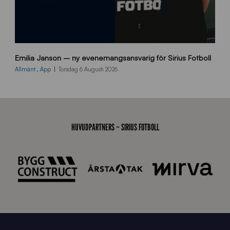
9
Emilia Janson – ny evenemangsansvarig för Sirius Fotboll
0
0
Allmänt
,
App
Torsdag 6 Augusti 2026
x
7
0
0
_
HUVUDPARTNERS – SIRIUS FOTBOLL
E
J