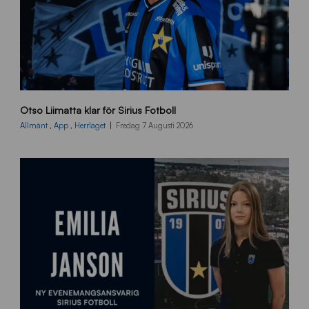
O
Otso Liimatta klar för Sirius Fotboll
L
_
Allmänt
,
App
,
Herrlaget
Fredag 7 Augusti 2026
h
e
m
s
i
d
a
n