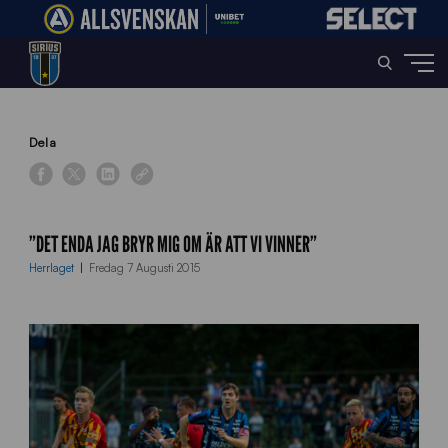
Home
»
News
»
”Det enda jag bryr mig om är att vi vinner”
Dela
”DET ENDA JAG BRYR MIG OM ÄR ATT VI VINNER”
Herrlaget
Fredag 7 Augusti 2015