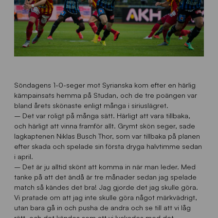
Söndagens 1-0-seger mot Syrianska kom efter en härlig
kämpainsats hemma på Studan, och de tre poängen var
bland årets skönaste enligt många i siriuslägret.
– Det var roligt på många sätt. Härligt att vara tillbaka,
och härligt att vinna framför allt. Grymt skön seger, sade
lagkaptenen Niklas Busch Thor, som var tillbaka på planen
efter skada och spelade sin första dryga halvtimme sedan
i april.
– Det är ju alltid skönt att komma in när man leder. Med
tanke på att det ändå är tre månader sedan jag spelade
match så kändes det bra! Jag gjorde det jag skulle göra.
Vi pratade om att jag inte skulle göra något märkvädrigt,
utan bara gå in och pusha de andra och se till att vi låg
rätt, och det kändes som att vi lyckades med det.