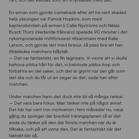
En annan som gjorde comeback efter att ha varit skadad
hela säsongen var Patrick Hopkins, som med
kaptensbindeln på armen (i Calle Nyströms och Niklas
Busch Thors inledande frånvaro) spelade 90 minuter i det
nykomponerade mittförsvaret tillsammans med Kalle
Larson, och gjorde det med bravur, så pass bra att han
tilldelades matchens blåställ.
– Det var fantastiskt, en fin laginsats. Vi visste att vi skulle
behöva jobba hårt för det, vi behövde jobba ihop och
förbättra en del saker, och det är grymt när det går som
det ska och du får ut en seger av det, sade han efter
matchen.
Under matchen hann det dock inte bli så många tankar.
– Det vara bara fokus. Man tänker inte på något annat.
Det här har varit min motivation i fem månader nu, varje
gång du springer där bredvid träningsplanen så är det
enda du tänker på den där första matchen när du är
tillbaka, och på att vinna den. Det är fantastiskt när det
faktiskt blir så.