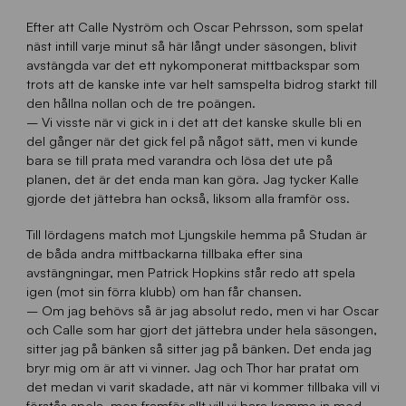
Efter att Calle Nyström och Oscar Pehrsson, som spelat
näst intill varje minut så här långt under säsongen, blivit
avstängda var det ett nykomponerat mittbackspar som
trots att de kanske inte var helt samspelta bidrog starkt till
den hållna nollan och de tre poängen.
– Vi visste när vi gick in i det att det kanske skulle bli en
del gånger när det gick fel på något sätt, men vi kunde
bara se till prata med varandra och lösa det ute på
planen, det är det enda man kan göra. Jag tycker Kalle
gjorde det jättebra han också, liksom alla framför oss.
Till lördagens match mot Ljungskile hemma på Studan är
de båda andra mittbackarna tillbaka efter sina
avstängningar, men Patrick Hopkins står redo att spela
igen (mot sin förra klubb) om han får chansen.
– Om jag behövs så är jag absolut redo, men vi har Oscar
och Calle som har gjort det jättebra under hela säsongen,
sitter jag på bänken så sitter jag på bänken. Det enda jag
bryr mig om är att vi vinner. Jag och Thor har pratat om
det medan vi varit skadade, att när vi kommer tillbaka vill vi
förstås spela, men framför allt vill vi bara komma in med