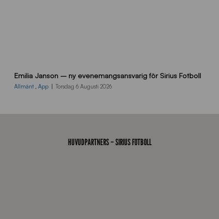
9
Emilia Janson – ny evenemangsansvarig för Sirius Fotboll
0
0
Allmänt
,
App
Torsdag 6 Augusti 2026
x
7
0
0
_
HUVUDPARTNERS – SIRIUS FOTBOLL
E
J