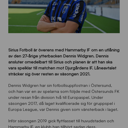
Sirius Fotboll är överens med Hammarby IF om en utlåning
av den 27-årige ytterbacken Dennis Widgren. Dennis
ansluter omedelbart till Sirius och planen är att han ska
vara spelklar till matchen mot Djurgårdens IF. Låneavtalet
sträcker sig över resten av säsongen 2021.
Dennis Widgren har sin fotbollsuppfostran i Östersund,
och han var en av spelarna som följde med Östersunds FK
under resan från division två till Europaspel. Under
säsongen 2017, då laget kvalificerade sig för gruppspel i
Europa League, var Dennis given som vänsterback i laget.
Inför säsongen 2019 gick flyttlasset till huvudstaden och
Hammarby IF, en klubb han tillhört sedan dess.