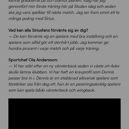
känna grabbarna på och utanför planen. Idag har jag
genomfört min första träning här på Studan idag och sedan
ska jag vara spelklar till nästa match. Jag ser fram emot att ta
många poäng med Sirius.
Vad kan alla Siriusfans förvänta sig av dig?
– De kan förvänta sig en spelare med bra inställning och en
spelare som alltid gör ett stenhårt jobb. Jag kommer ge
hundra procent i varje match och på varje träning.
Sportchef Ola Andersson:
– Vi har sökt efter en ny vänsterback sedan vi visste att Acke
skulle lämna klubben. Vi har haft en kravprofil som Dennis
passar bra in i. Dennis är en etablerad allsvensk spelare som
förstärker oss från dag ett, han är en passningsskicklig spelare
som kan spela både vänsterback och wingback.