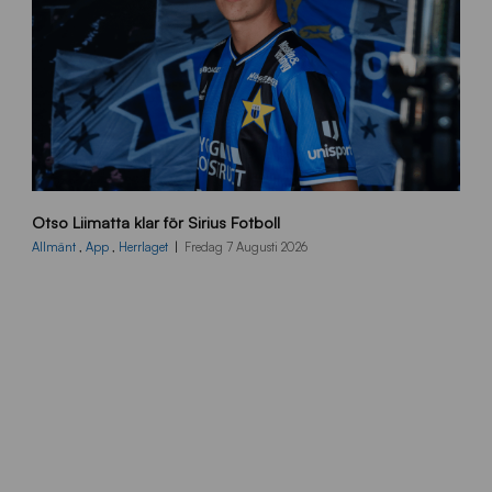
O
Otso Liimatta klar för Sirius Fotboll
L
_
Allmänt
,
App
,
Herrlaget
Fredag 7 Augusti 2026
h
e
m
s
i
d
a
n