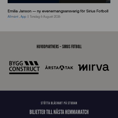
9
Emilia Janson – ny evenemangsansvarig för Sirius Fotboll
0
0
Allmänt
,
App
Torsdag 6 Augusti 2026
x
7
0
0
_
HUVUDPARTNERS – SIRIUS FOTBOLL
E
J
STÖTTA BLÅSVART PÅ STUDAN
BILJETTER TILL NÄSTA HEMMAMATCH