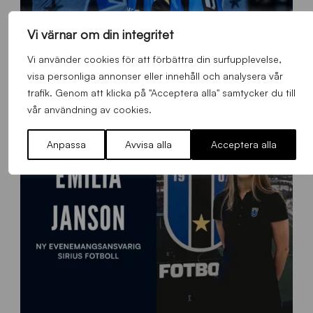
Vi värnar om din integritet
O
Vi använder cookies för att förbättra din surfupplevelse,
Otso Liimatta klar för Sirius Fotboll
L
visa personliga annonser eller innehåll och analysera vår
_
Allmänt
,
App
,
Herrlaget
Fredag 7 Augusti 2026
h
trafik. Genom att klicka på "Acceptera alla" samtycker du till
e
vår användning av cookies.
m
s
Anpassa
Avvisa alla
Acceptera alla
i
d
a
n