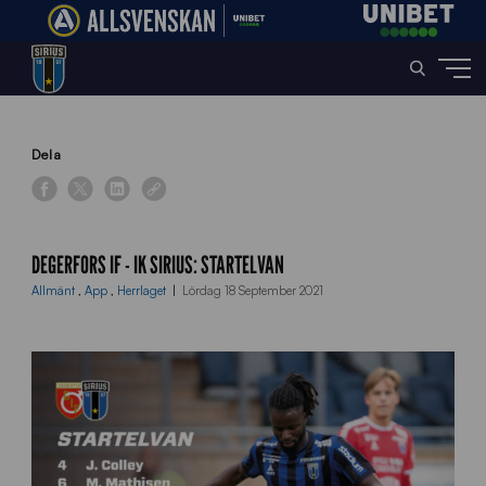
Home
»
News
»
Degerfors IF – IK Sirius: Startelvan
Dela
DEGERFORS IF - IK SIRIUS: STARTELVAN
Allmänt
,
App
,
Herrlaget
Lördag 18 September 2021