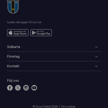
Ladda ned appen Sirius Live
Sidkarta
Företag
Kontakt
Följ oss
f
x
i
y
a
n
o
c
s
u
e
t
t
© Sirius Fotboll 2026
Om cookies