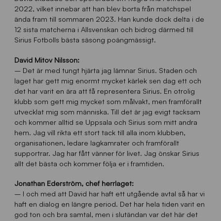
2022, vilket innebar att han blev borta från matchspel
ända fram till sommaren 2023. Han kunde dock delta i de
12 sista matcherna i Allsvenskan och bidrog därmed till
Sirius Fotbolls bästa säsong poängmässigt.
David Mitov Nilsson:
– Det är med tungt hjärta jag lämnar Sirius. Staden och
laget har gett mig enormt mycket kärlek sen dag ett och
det har varit en ära att få representera Sirius. En otrolig
klubb som gett mig mycket som målvakt, men framförallt
utvecklat mig som människa. Till det är jag evigt tacksam
och kommer alltid se Uppsala och Sirius som mitt andra
hem. Jag vill rikta ett stort tack till alla inom klubben,
organisationen, ledare lagkamrater och framförallt
supportrar. Jag har fått vänner för livet. Jag önskar Sirius
allt det bästa och kommer följa er i framtiden.
Jonathan Ederström, chef herrlaget:
– I och med att David har haft ett utgående avtal så har vi
haft en dialog en längre period. Det har hela tiden varit en
god ton och bra samtal, men i slutändan var det här det