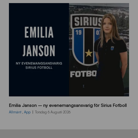
e
m
s
i
d
a
n
9
Emilia Janson – ny evenemangsansvarig för Sirius Fotboll
0
0
Allmänt
,
App
Torsdag 6 Augusti 2026
x
7
0
0