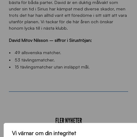
bästa för båda parter. David är en duktig målvakt som
under sin tid i Sirius har kämpat med diverse skador, men
trots det har han alltid varit ett föredöme i sitt sätt att vara
utanför planen. Vi tackar för de här åren och önskar
honom lycka till i nästa klubb.
David Mitov Nilsson – siffror i Siruströjan:
49 allsvenska matcher.
53 tävlingsmatcher.
15 tävlingsmatcher utan insläppt mål.
FLER NYHETER
Vi värnar om din integritet