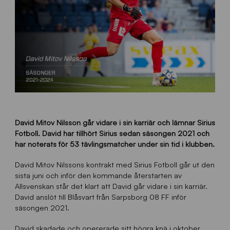
David Mitov Nilsson går vidare i sin karriär och lämnar Sirius
Fotboll. David har tillhört Sirius sedan säsongen 2021 och
har noterats för 53 tävlingsmatcher under sin tid i klubben.
David Mitov Nilssons kontrakt med Sirius Fotboll går ut den
sista juni och inför den kommande återstarten av
Allsvenskan står det klart att David går vidare i sin karriär.
David anslöt till Blåsvart från Sarpsborg 08 FF inför
säsongen 2021.
David skadade och opererade sitt högra knä i oktober