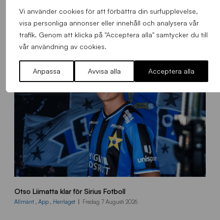
Alla nyheter
Vi använder cookies för att förbättra din surfupplevelse,
visa personliga annonser eller innehåll och analysera vår
trafik. Genom att klicka på "Acceptera alla" samtycker du till
vår användning av cookies.
Anpassa
Avvisa alla
Acceptera alla
O
Otso Liimatta klar för Sirius Fotboll
L
_
Allmänt
,
App
,
Herrlaget
Fredag 7 Augusti 2026
h