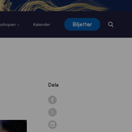
Biljetter
usshopen
Kalender
Dela