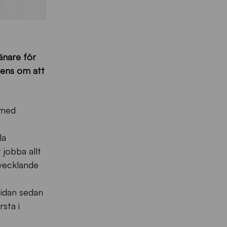
änare för
rens om att
 med
la
 jobba allt
tvecklande
sidan sedan
sta i