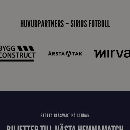
i
d
HUVUDPARTNERS – SIRIUS FOTBOLL
a
n
STÖTTA BLÅSVART PÅ STUDAN
BILJETTER TILL NÄSTA HEMMAMATCH