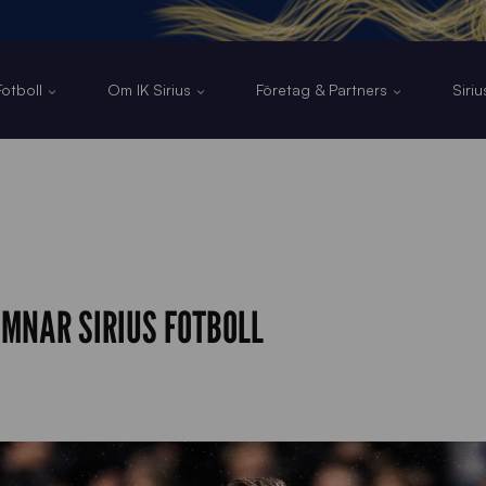
otboll
Om IK Sirius
Företag & Partners
Siri
MNAR SIRIUS FOTBOLL