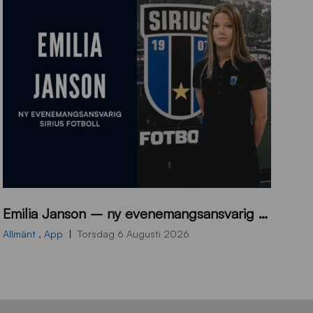
9
Emilia Janson – ny evenemangsansvarig för Sirius Fotboll
0
0
Allmänt
,
App
Torsdag 6 Augusti 2026
x
7
0
0