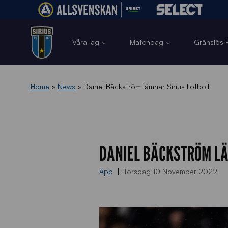
Våra lag
Matchdag
Gränslös F
Home
»
News
»
Daniel Bäckström lämnar Sirius Fotboll
DANIEL BÄCKSTRÖM LÄ
App
Torsdag 10 November 2022