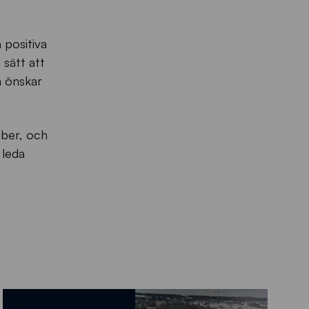
 positiva
 sätt att
ch önskar
mber, och
 leda