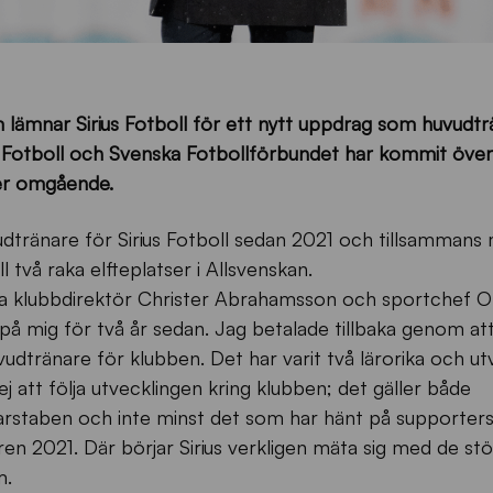
lämnar Sirius Fotboll för ett nytt uppdrag som huvudtr
ius Fotboll och Svenska Fotbollförbundet har kommit öve
 per omgående.
udtränare för Sirius Fotboll sedan 2021 och tillsammans
ll två raka elfteplatser i Allsvenskan.
cka klubbdirektör Christer Abrahamsson och sportchef O
å mig för två år sedan. Jag betalade tillbaka genom att
udtränare för klubben. Det har varit två lärorika och u
ej att följa utvecklingen kring klubben; det gäller både
darstaben och inte minst det som har hänt på supporter
n 2021. Där börjar Sirius verkligen mäta sig med de stör
m.