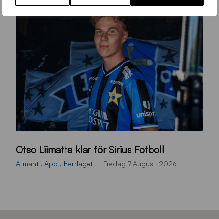
O
Otso Liimatta klar för Sirius Fotboll
L
_
Allmänt
,
App
,
Herrlaget
Fredag 7 Augusti 2026
h
e
m
s