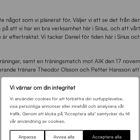
te något som vi planerat för. Väljer vi att se det från den
 på att vi har en bra verksamhet här i Sirius, och att vårt
är eftertraktat. Vi tackar Daniel för tiden här i Sirius o
v träningar, samt en träningsmatch mot AIK den 17 nove
erande tränare Theodor Olsson och Petter Hansson att
Vi värnar om din integritet
Vi använder cookies för att förbättra din surfupplevelse,
visa personliga annonser eller innehåll och analysera vår
trafik. Genom att klicka på "Acceptera alla" samtycker du till
vår användning av cookies.
Anpassa
Avvisa alla
Acceptera alla