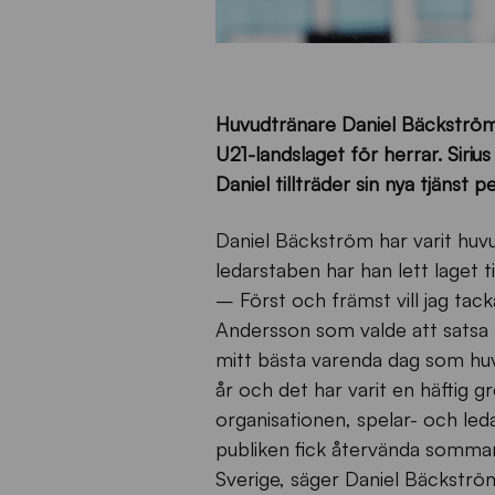
Huvudtränare Daniel Bäckström 
U21-landslaget för herrar. Sir
Daniel tillträder sin nya tjänst
Daniel Bäckström har varit huv
ledarstaben har han lett laget ti
– Först och främst vill jag ta
Andersson som valde att satsa p
mitt bästa varenda dag som huv
år och det har varit en häftig gr
organisationen, spelar- och le
publiken fick återvända sommare
Sverige, säger Daniel Bäckströ