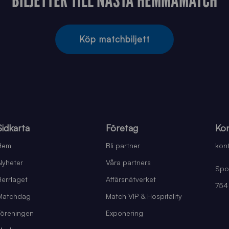
Köp matchbiljett
Sidkarta
Företag
Kon
Hem
Bli partner
kont
Nyheter
Våra partners
Spo
Herrlaget
Affärsnätverket
754
Matchdag
Match VIP & Hospitality
Föreningen
Exponering