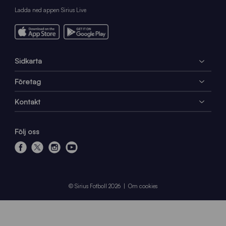
Ladda ned appen Sirius Live
Sidkarta
Företag
Kontakt
Följ oss
f
x
i
y
a
n
o
c
s
u
e
t
t
© Sirius Fotboll 2026
Om cookies
b
a
u
o
g
b
o
r
e
k
a