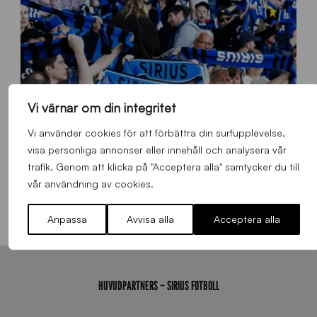
E
J
Vi värnar om din integritet
Vi använder cookies för att förbättra din surfupplevelse,
visa personliga annonser eller innehåll och analysera vår
trafik. Genom att klicka på "Acceptera alla" samtycker du till
s
vår användning av cookies.
Ståplats södra färgas blåsvart i samband med nästa hemmamatch
ö
d
Allmänt
,
App
,
Herrlaget
Onsdag 5 Augusti 2026
Anpassa
Avvisa alla
Acceptera alla
r
a
-
s
t
HUVUDPARTNERS – SIRIUS FOTBOLL
å
_