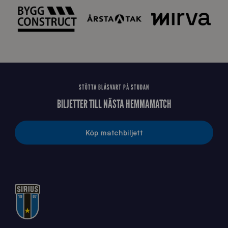
2
0
2
6
STÖTTA BLÅSVART PÅ STUDAN
BILJETTER TILL NÄSTA HEMMAMATCH
Köp matchbiljett