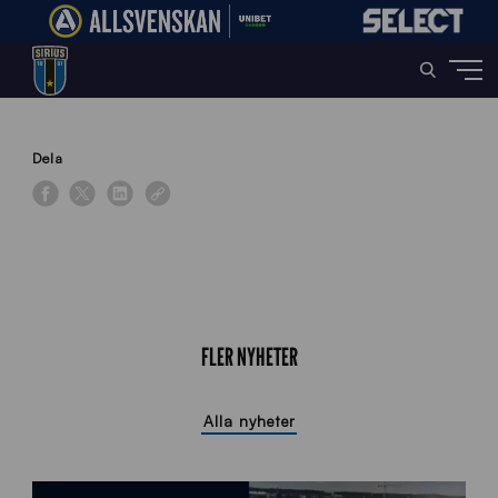
Home
»
News
»
Damernas träningsmatch inställd
Dela
FLER NYHETER
Alla nyheter