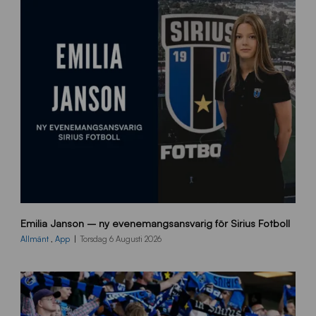
9
Emilia Janson – ny evenemangsansvarig för Sirius Fotboll
0
0
Allmänt
,
App
Torsdag 6 Augusti 2026
x
7
0
0
_