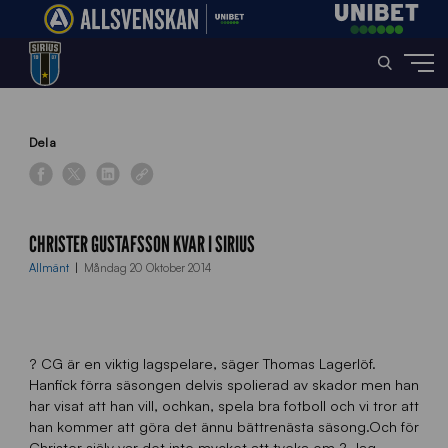
Home
»
News
»
Christer Gustafsson kvar i Sirius
Dela
CHRISTER GUSTAFSSON KVAR I SIRIUS
Allmänt
Måndag 20 Oktober 2014
? CG är en viktig lagspelare, säger Thomas Lagerlöf.
Hanfick förra säsongen delvis spolierad av skador men han
har visat att han vill, ochkan, spela bra fotboll och vi tror att
han kommer att göra det ännu bättrenästa säsong.Och för
Christer själv var det inte mycket att tveka om.? Jag