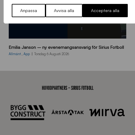
Anpassa
Avvisa alla
Acceptera alla
9
Emilia Janson – ny evenemangsansvarig för Sirius Fotboll
0
0
Allmänt
,
App
Torsdag 6 Augusti 2026
x
7
0
0
_
HUVUDPARTNERS – SIRIUS FOTBOLL
E
J