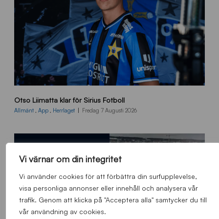
O
Otso Liimatta klar för Sirius Fotboll
L
_
Allmänt
,
App
,
Herrlaget
Fredag 7 Augusti 2026
h
e
m
s
Vi värnar om din integritet
i
d
Vi använder cookies för att förbättra din surfupplevelse,
a
visa personliga annonser eller innehåll och analysera vår
n
trafik. Genom att klicka på "Acceptera alla" samtycker du till
vår användning av cookies.