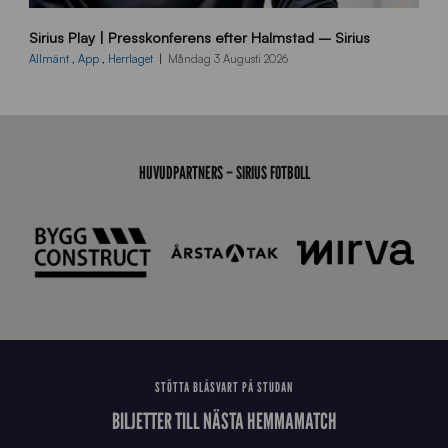
B
Sirius Play | Presskonferens efter Halmstad – Sirius
B
2
Allmänt
,
App
,
Herrlaget
Måndag 3 Augusti 2026
6
0
8
0
3
HUVUDPARTNERS – SIRIUS FOTBOLL
K
A
0
6
8
STÖTTA BLÅSVART PÅ STUDAN
BILJETTER TILL NÄSTA HEMMAMATCH