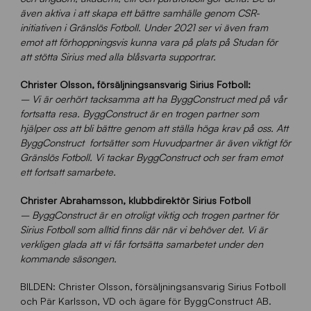
även aktiva i att skapa ett bättre samhälle genom CSR-
initiativen i Gränslös Fotboll. Under 2021 ser vi även fram
emot att förhoppningsvis kunna vara på plats på Studan för
att stötta Sirius med alla blåsvarta supportrar.
Christer Olsson, försäljningsansvarig Sirius Fotboll:
– Vi är oerhört tacksamma att ha ByggConstruct med på vår
fortsatta resa. ByggConstruct
är en trogen partner som
hjälper oss att bli bättre genom att ställa höga krav på oss. Att
ByggConstruct fortsätter som Huvudpartner är även viktigt för
Gränslös Fotboll. Vi tackar ByggConstruct och ser fram emot
ett fortsatt samarbete.
Christer Abrahamsson, klubbdirektör Sirius Fotboll
– ByggConstruct är en otroligt viktig och trogen partner för
Sirius Fotboll som alltid finns där när vi behöver det. Vi är
verkligen glada att vi får fortsätta samarbetet under den
kommande säsongen.
BILDEN: Christer Olsson, försäljningsansvarig Sirius Fotboll
och Pär Karlsson, VD och ägare för ByggConstruct AB.