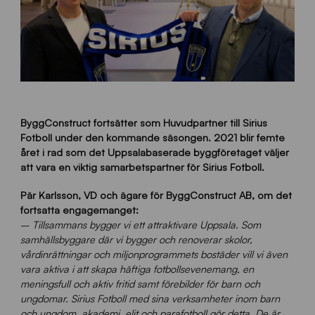
ByggConstruct fortsätter som Huvudpartner till Sirius
Fotboll under den kommande säsongen. 2021 blir femte
året i rad som det Uppsalabaserade byggföretaget väljer
att vara en viktig samarbetspartner för Sirius Fotboll.
Pär Karlsson, VD och ägare för ByggConstruct AB, om det
fortsatta engagemanget:
–
Tillsammans bygger vi ett attraktivare Uppsala. Som
samhällsbyggare där vi bygger och renoverar skolor,
vårdinrättningar och miljonprogrammets bostäder vill vi även
vara aktiva i att skapa häftiga fotbollsevenemang, en
meningsfull och aktiv fritid samt förebilder för barn och
ungdomar. Sirius Fotboll med sina verksamheter inom barn
och ungdom, akademi, elit och parafotboll gör detta. De är