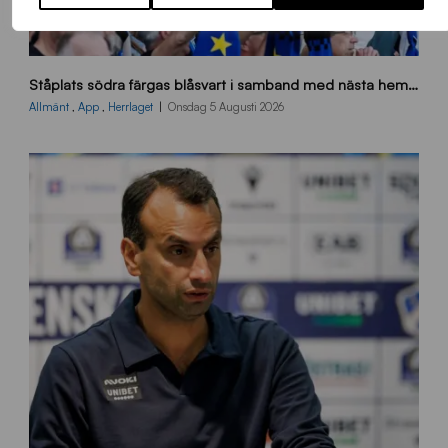
s
Ståplats södra färgas blåsvart i samband med nästa hemmamatch
ö
d
Allmänt
,
App
,
Herrlaget
Onsdag 5 Augusti 2026
r
a
-
s
t
å
_
2
0
2
6