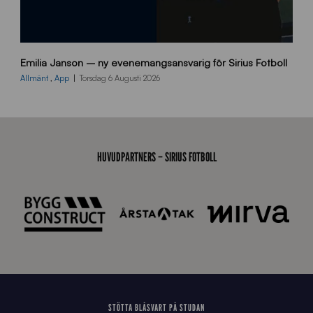
9
Emilia Janson – ny evenemangsansvarig för Sirius Fotboll
0
0
Allmänt
,
App
Torsdag 6 Augusti 2026
x
7
0
0
_
HUVUDPARTNERS – SIRIUS FOTBOLL
E
J
STÖTTA BLÅSVART PÅ STUDAN