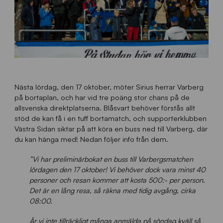
Nästa lördag, den 17 oktober, möter Sirius herrar Varberg
på bortaplan, och har vid tre poäng stor chans på de
allsvenska direktplatserna. Blåsvart behöver förstås allt
stöd de kan få i en tuff bortamatch, och supporterklubben
Västra Sidan siktar på att köra en buss ned till Varberg, där
du kan hänga med! Nedan följer info från dem.
”Vi har preliminärbokat en buss till Varbergsmatchen
lördagen den 17 oktober! Vi behöver dock vara minst 40
personer och resan kommer att kosta 500:- per person.
Det är en lång resa, så räkna med tidig avgång, cirka
08:00.
Är vi inte tillräckligt många anmälda på söndag kväll så