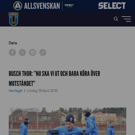
Home
»
News
»
Busch Thor: ”Nu ska vi ut och bara köra över motståndet”
Dela
BUSCH THOR: ”NU SKA VI UT OCH BARA KÖRA ÖVER
MOTSTÅNDET”
Herrlaget
Lördag 18 April 2015