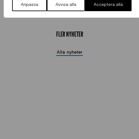
tid, då trillade vi nästan runt bollen till förbannelse.
Anpassa
Avvisa alla
Acceptera alla
FLER NYHETER
Alla nyheter