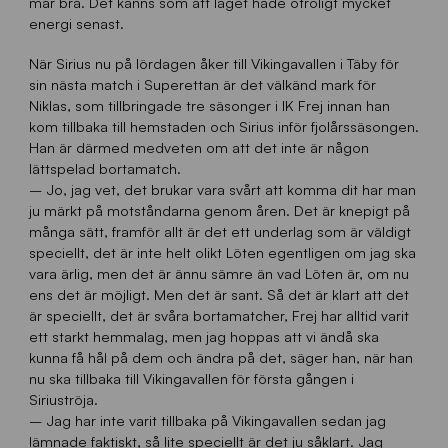
mår bra. Det känns som att laget hade otroligt mycket
energi senast.
När Sirius nu på lördagen åker till Vikingavallen i Täby för
sin nästa match i Superettan är det välkänd mark för
Niklas, som tillbringade tre säsonger i IK Frej innan han
kom tillbaka till hemstaden och Sirius inför fjolårssäsongen.
Han är därmed medveten om att det inte är någon
lättspelad bortamatch.
– Jo, jag vet, det brukar vara svårt att komma dit har man
ju märkt på motståndarna genom åren. Det är knepigt på
många sätt, framför allt är det ett underlag som är väldigt
speciellt, det är inte helt olikt Löten egentligen om jag ska
vara ärlig, men det är ännu sämre än vad Löten är, om nu
ens det är möjligt. Men det är sant. Så det är klart att det
är speciellt, det är svåra bortamatcher, Frej har alltid varit
ett starkt hemmalag, men jag hoppas att vi ändå ska
kunna få hål på dem och ändra på det, säger han, när han
nu ska tillbaka till Vikingavallen för första gången i
Siriuströja.
– Jag har inte varit tillbaka på Vikingavallen sedan jag
lämnade faktiskt, så lite speciellt är det ju såklart. Jag