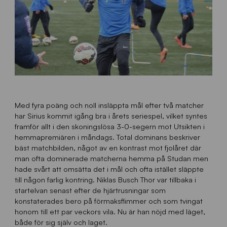
Med fyra poäng och noll insläppta mål efter två matcher
har Sirius kommit igång bra i årets seriespel, vilket syntes
framför allt i den skoningslösa 3-0-segern mot Utsikten i
hemmapremiären i måndags. Total dominans beskriver
bäst matchbilden, något av en kontrast mot fjolåret där
man ofta dominerade matcherna hemma på Studan men
hade svårt att omsätta det i mål och ofta istället släppte
till någon farlig kontring. Niklas Busch Thor var tillbaka i
startelvan senast efter de hjärtrusningar som
konstaterades bero på förmaksflimmer och som tvingat
honom till ett par veckors vila. Nu är han nöjd med läget,
både för sig själv och laget.