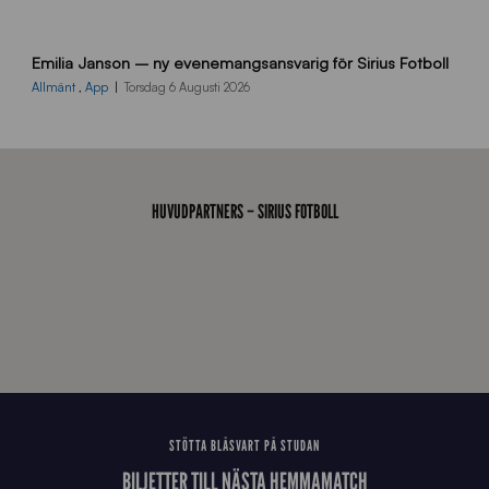
9
Emilia Janson – ny evenemangsansvarig för Sirius Fotboll
0
0
Allmänt
,
App
Torsdag 6 Augusti 2026
x
7
0
0
_
HUVUDPARTNERS – SIRIUS FOTBOLL
E
J
STÖTTA BLÅSVART PÅ STUDAN
BILJETTER TILL NÄSTA HEMMAMATCH