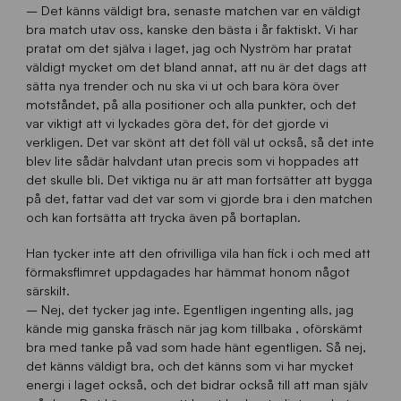
– Det känns väldigt bra, senaste matchen var en väldigt
bra match utav oss, kanske den bästa i år faktiskt. Vi har
pratat om det själva i laget, jag och Nyström har pratat
väldigt mycket om det bland annat, att nu är det dags att
sätta nya trender och nu ska vi ut och bara köra över
motståndet, på alla positioner och alla punkter, och det
var viktigt att vi lyckades göra det, för det gjorde vi
verkligen. Det var skönt att det föll väl ut också, så det inte
blev lite sådär halvdant utan precis som vi hoppades att
det skulle bli. Det viktiga nu är att man fortsätter att bygga
på det, fattar vad det var som vi gjorde bra i den matchen
och kan fortsätta att trycka även på bortaplan.
Han tycker inte att den ofrivilliga vila han fick i och med att
förmaksflimret uppdagades har hämmat honom något
särskilt.
– Nej, det tycker jag inte. Egentligen ingenting alls, jag
kände mig ganska fräsch när jag kom tillbaka , oförskämt
bra med tanke på vad som hade hänt egentligen. Så nej,
det känns väldigt bra, och det känns som vi har mycket
energi i laget också, och det bidrar också till att man själv