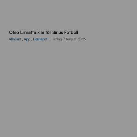
O
Otso Liimatta klar för Sirius Fotboll
L
_
Allmänt
,
App
,
Herrlaget
Fredag 7 Augusti 2026
h
e
m
s
i
d
a
n