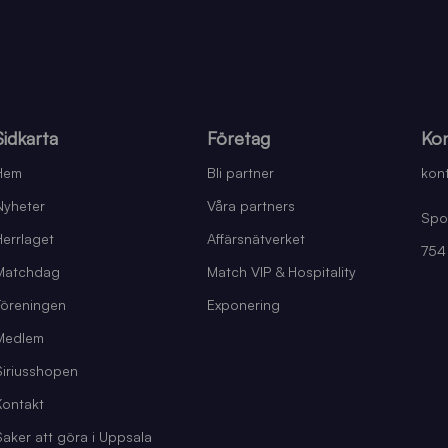
Sidkarta
Företag
Kon
Hem
Bli partner
kont
Nyheter
Våra partners
Spo
Herrlaget
Affärsnätverket
754
Matchdag
Match VIP & Hospitality
Föreningen
Exponering
Medlem
Siriusshopen
Kontakt
Saker att göra i Uppsala