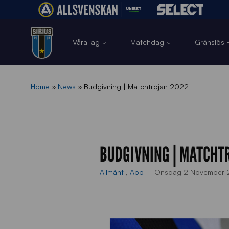
Våra lag
Matchdag
Gränslös F
Home
»
News
»
Budgivning | Matchtröjan 2022
BUDGIVNING | MATCHT
Allmänt
,
App
Onsdag 2 November 