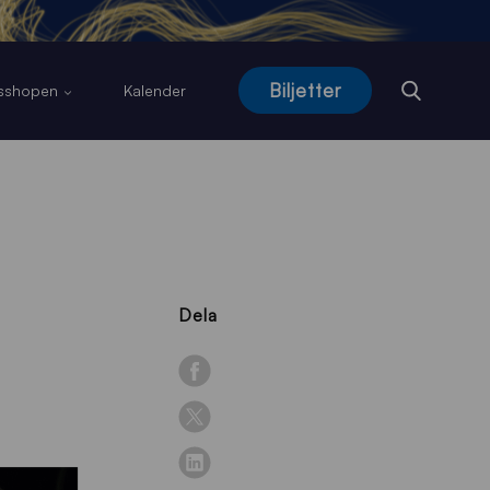
Biljetter
usshopen
Kalender
Dela