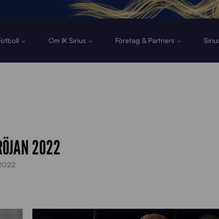
otboll
Om IK Sirius
Företag & Partners
Siri
RÖJAN 2022
2022