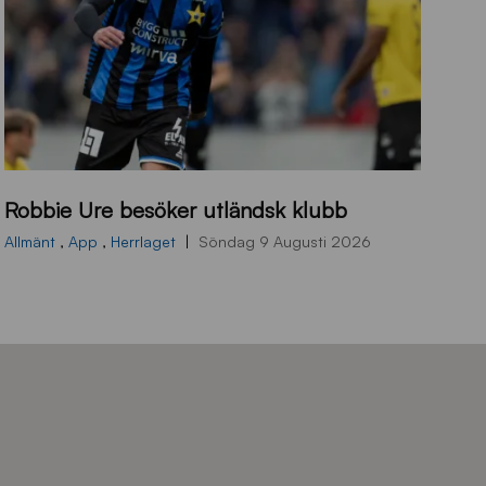
B
Robbie Ure besöker utländsk klubb
B
2
Allmänt
,
App
,
Herrlaget
Söndag 9 Augusti 2026
6
0
7
0
3
T
S
0