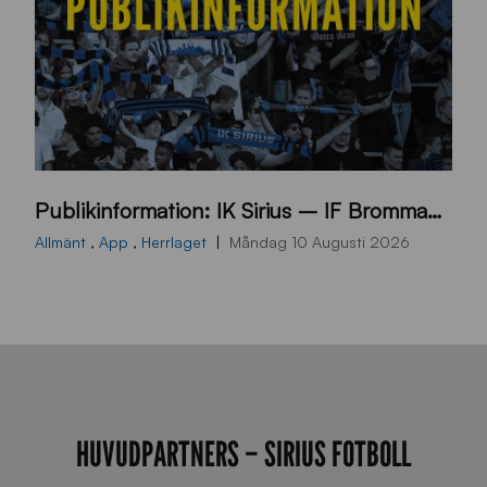
p
Publikinformation: IK Sirius – IF Brommapojkarna
u
b
Allmänt
,
App
,
Herrlaget
Måndag 10 Augusti 2026
l
i
k
i
n
f
HUVUDPARTNERS – SIRIUS FOTBOLL
o
r