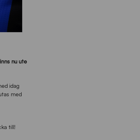
inns nu ute
med idag
lutas med
a till!