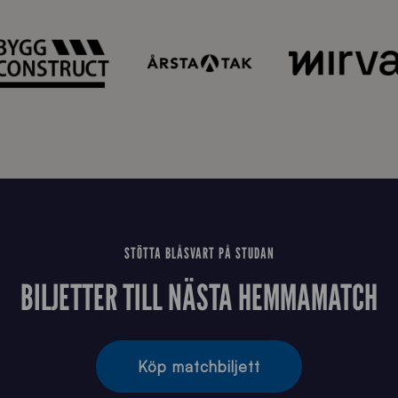
m
a
t
i
o
n
_
N
Y
STÖTTA BLÅSVART PÅ STUDAN
BILJETTER TILL NÄSTA HEMMAMATCH
Köp matchbiljett