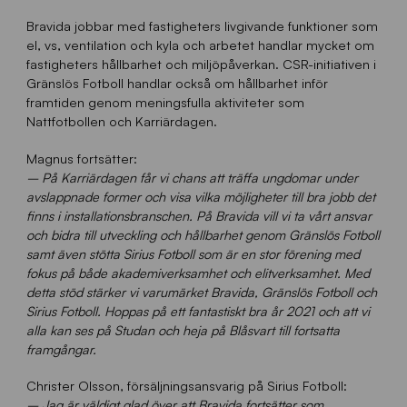
Bravida jobbar med fastigheters livgivande funktioner som
el, vs, ventilation och kyla och arbetet handlar mycket om
fastigheters hållbarhet och miljöpåverkan. CSR-initiativen i
Gränslös Fotboll handlar också om hållbarhet inför
framtiden genom meningsfulla aktiviteter som
Nattfotbollen och Karriärdagen.
Magnus fortsätter:
– På Karriärdagen får vi chans att träffa ungdomar under
avslappnade former och visa vilka möjligheter till bra jobb det
finns i installationsbranschen. På Bravida vill vi ta vårt ansvar
och bidra till utveckling och hållbarhet genom Gränslös Fotboll
samt även stötta Sirius Fotboll som är en stor förening med
fokus på både akademiverksamhet och elitverksamhet. Med
detta stöd stärker vi varumärket Bravida, Gränslös Fotboll och
Sirius Fotboll. Hoppas på ett fantastiskt bra år 2021 och att vi
alla kan ses på Studan och heja på Blåsvart till fortsatta
framgångar.
Christer Olsson, försäljningsansvarig på Sirius Fotboll:
– Jag är väldigt glad över att Bravida fortsätter som