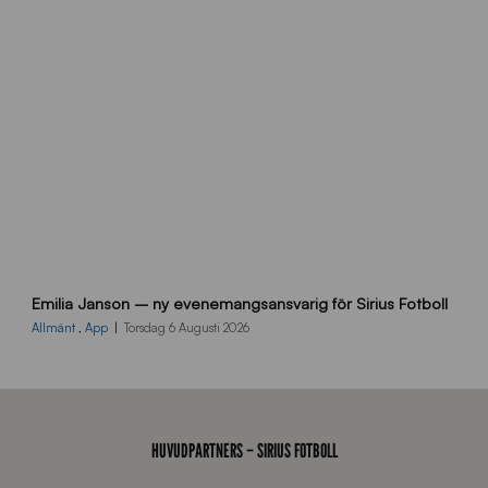
i
d
a
n
9
Emilia Janson – ny evenemangsansvarig för Sirius Fotboll
0
0
Allmänt
,
App
Torsdag 6 Augusti 2026
x
7
0
0
_
HUVUDPARTNERS – SIRIUS FOTBOLL
E
J