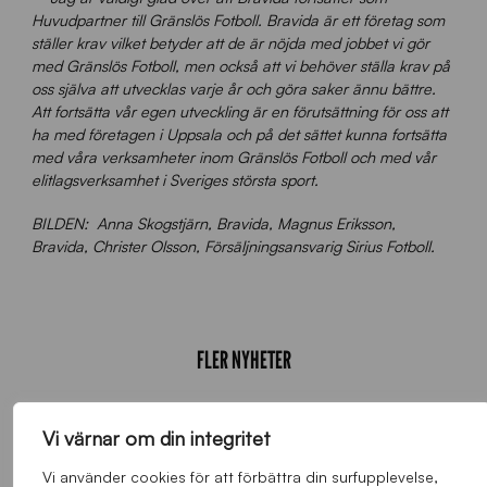
Huvudpartner till Gränslös Fotboll. Bravida är ett företag som
ställer krav vilket betyder att de är nöjda med jobbet vi gör
med Gränslös Fotboll, men också att vi behöver ställa krav på
oss själva att utvecklas varje år och göra saker ännu bättre.
Att fortsätta vår egen utveckling är en förutsättning för oss att
ha med företagen i Uppsala och på det sättet kunna fortsätta
med våra verksamheter inom Gränslös Fotboll och med vår
elitlagsverksamhet i Sveriges största sport.
BILDEN: Anna Skogstjärn, Bravida, Magnus Eriksson,
Bravida, Christer Olsson, Försäljningsansvarig Sirius Fotboll.
FLER NYHETER
Alla nyheter
Vi värnar om din integritet
Vi använder cookies för att förbättra din surfupplevelse,