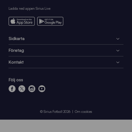
Ladda ned appen Sirius Live
Sidkarta
Företag
Kontakt
Följ oss
f
x
i
y
a
n
o
c
s
u
e
t
t
© Sirius Fotboll 2026
Om cookies
b
a
u
o
g
b
o
r
e