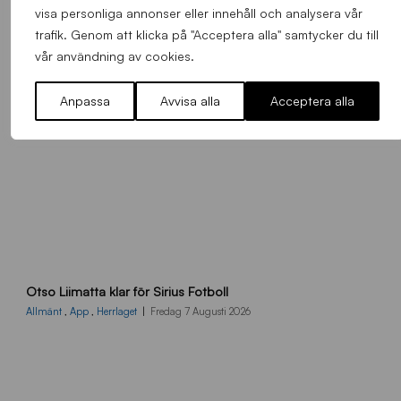
visa personliga annonser eller innehåll och analysera vår
trafik. Genom att klicka på "Acceptera alla" samtycker du till
vår användning av cookies.
Anpassa
Avvisa alla
Acceptera alla
O
Otso Liimatta klar för Sirius Fotboll
L
_
Allmänt
,
App
,
Herrlaget
Fredag 7 Augusti 2026
h
e
m
s