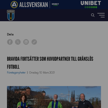
Home
»
News
»
Bravida fortsätter som Huvudpartner till Gränslös Fotboll
Dela
BRAVIDA FORTSÄTTER SOM HUVUDPARTNER TILL GRÄNSLÖS
FOTBOLL
Företagsnyheter
Onsdag 10 Mars 2021