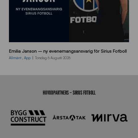
9
Emilia Janson – ny evenemangsansvarig för Sirius Fotboll
0
0
Allmänt
,
App
Torsdag 6 Augusti 2026
x
7
0
0
_
HUVUDPARTNERS – SIRIUS FOTBOLL
E
J