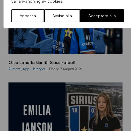
vår användning av cookies.
Anpassa
Avvisa alla
Acceptera alla
O
Otso Liimatta klar för Sirius Fotboll
L
_
Allmänt
,
App
,
Herrlaget
Fredag 7 Augusti 2026
h
e
m
s
i
d
a
n