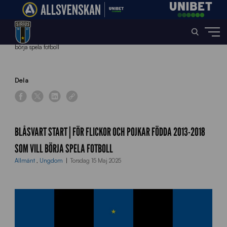
Home
»
News
»
Blåsvart Start | För flickor och pojkar födda 2013-2018 som vill
börja spela fotboll
Dela
BLÅSVART START | FÖR FLICKOR OCH POJKAR FÖDDA 2013-2018
SOM VILL BÖRJA SPELA FOTBOLL
Allmänt
,
Ungdom
Torsdag 15 Maj 2025