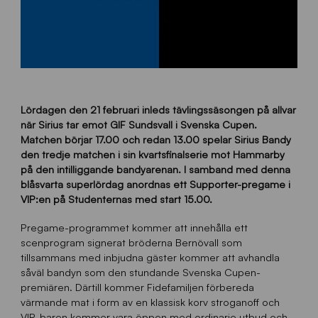
Lördagen den 21 februari inleds tävlingssäsongen på allvar
när Sirius tar emot GIF Sundsvall i Svenska Cupen.
Matchen börjar 17.00 och redan 13.00 spelar Sirius Bandy
den tredje matchen i sin kvartsfinalserie mot Hammarby
på den intilliggande bandyarenan. I samband med denna
blåsvarta superlördag anordnas ett Supporter-pregame i
VIP:en på Studenternas med start 15.00.
Pregame-programmet kommer att innehålla ett
scenprogram signerat bröderna Bernövall som
tillsammans med inbjudna gäster kommer att avhandla
såväl bandyn som den stundande Svenska Cupen-
premiären. Därtill kommer Fidefamiljen förbereda
värmande mat i form av en klassisk korv stroganoff och
VIP-baren kommer vara öppen med ordinarie utbud och