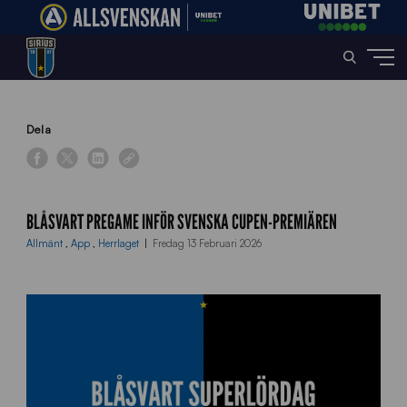
Home
»
News
»
Blåsvart pregame inför Svenska Cupen-premiären
Dela
BLÅSVART PREGAME INFÖR SVENSKA CUPEN-PREMIÄREN
Allmänt
,
App
,
Herrlaget
Fredag 13 Februari 2026