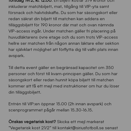
torsdag 19/2, kl. 12.00
. En biljett kostar 379 kronor och
inkluderar matchbiljett, mat, tillgång till VIP-yta samt
försnack och halvtidskaffe. Du som har säsongskort eller
redan säkrat din biljett till matchen kan addera en
tilläggsbiljett för 190 kronor där mat och ovan nämnda
VIP-access ingår. Under matchen gäller fri placering på
huvudläktarens övre etage och du som trots VIP-access
hellre ser matchen från någon annan läktare eller sektion
har självklart möjlighet att förflytta dig till valfri plats innan
avspark.
Till detta event gäller en begränsad kapacitet om 350
personer och först till kvarn-principen gäller. Du som har
säsongskort eller redan hunnit köpa biljett till matchen
kommer att få ett mejl med instruktioner om hur du löser
din tilläggsbiljett.
Entrén till VIP:en öppnar 15.00 (2h innan avspark) och
scenprogrammet pågår mellan 15.30-16.15.
Önskas vegetarisk kost?
Skicka ett mejl markerat
”Vegetarisk kost 21/2” till kontakt@siriusfotboll.se senast