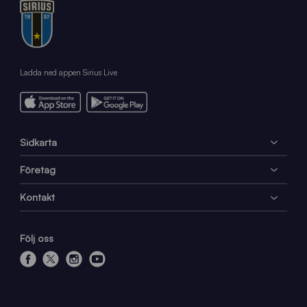
Ladda ned appen Sirius Live
Sidkarta
Företag
Kontakt
Följ oss
f
x
i
y
a
n
o
c
s
u
e
t
t