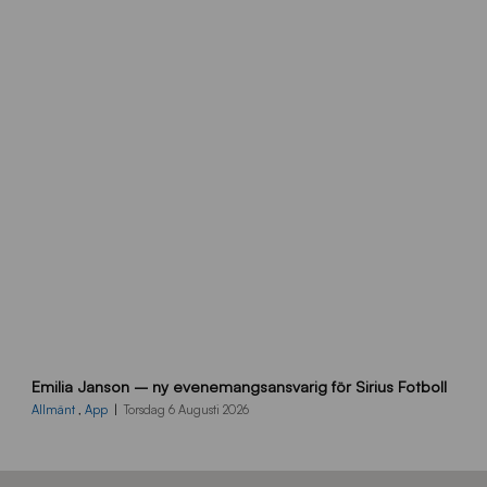
e
m
s
i
d
a
n
9
Emilia Janson – ny evenemangsansvarig för Sirius Fotboll
0
0
Allmänt
,
App
Torsdag 6 Augusti 2026
x
7
0