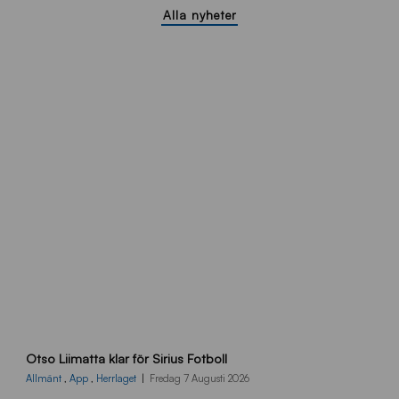
Alla nyheter
O
Otso Liimatta klar för Sirius Fotboll
L
_
Allmänt
,
App
,
Herrlaget
Fredag 7 Augusti 2026
h