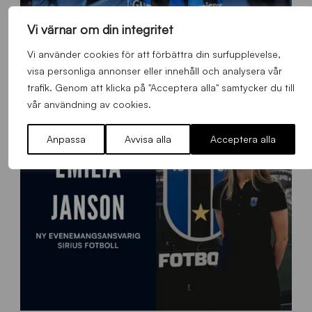
Vi värnar om din integritet
O
Otso Liimatta klar för Sirius Fotboll
L
Vi använder cookies för att förbättra din surfupplevelse,
_
Allmänt
,
App
,
Herrlaget
Fredag 7 Augusti 2026
visa personliga annonser eller innehåll och analysera vår
h
trafik. Genom att klicka på "Acceptera alla" samtycker du till
e
vår användning av cookies.
m
s
Anpassa
Avvisa alla
Acceptera alla
i
d
a
n