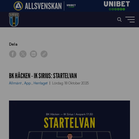
Home
»
News
»
BK Häcken – IK Sirius: Startelvan
Dela
BK HÄCKEN - IK SIRIUS: STARTELVAN
Allmänt
,
App
,
Herrlaget
Lördag 18 Oktober 2025