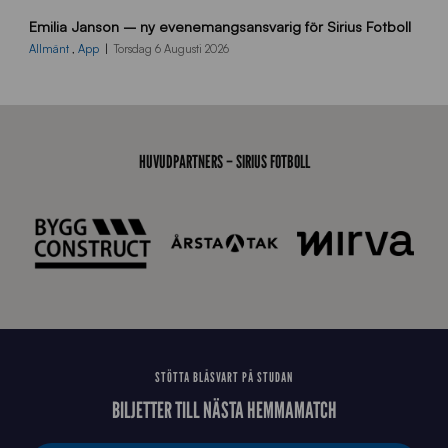
9
Emilia Janson – ny evenemangsansvarig för Sirius Fotboll
0
0
Allmänt
,
App
Torsdag 6 Augusti 2026
x
7
0
0
_
HUVUDPARTNERS – SIRIUS FOTBOLL
E
J
STÖTTA BLÅSVART PÅ STUDAN
BILJETTER TILL NÄSTA HEMMAMATCH