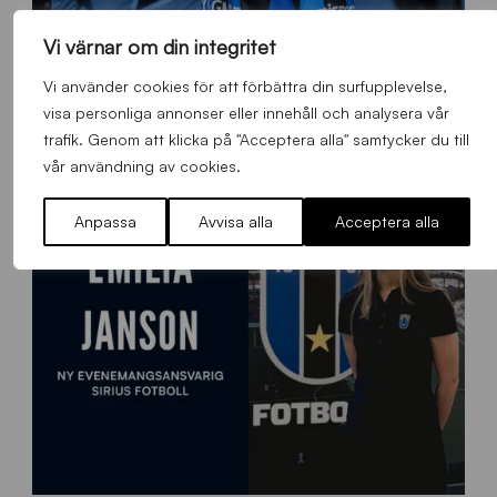
Vi värnar om din integritet
O
Otso Liimatta klar för Sirius Fotboll
L
Vi använder cookies för att förbättra din surfupplevelse,
_
Allmänt
,
App
,
Herrlaget
Fredag 7 Augusti 2026
visa personliga annonser eller innehåll och analysera vår
h
trafik. Genom att klicka på "Acceptera alla" samtycker du till
e
vår användning av cookies.
m
s
Anpassa
Avvisa alla
Acceptera alla
i
d
a
n