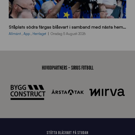
s
Ståplats södra färgas blåsvart i samband med nästa hemmamatch
ö
d
Allmänt
,
App
,
Herrlaget
Onsdag 5 Augusti 2026
r
a
-
s
t
HUVUDPARTNERS – SIRIUS FOTBOLL
å
_
2
0
2
6
STÖTTA BLÅSVART PÅ STUDAN