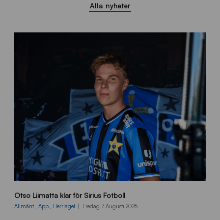
Alla nyheter
O
Otso Liimatta klar för Sirius Fotboll
L
_
Allmänt
,
App
,
Herrlaget
Fredag 7 Augusti 2026
h