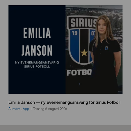
e
m
s
i
d
a
n
9
Emilia Janson – ny evenemangsansvarig för Sirius Fotboll
0
0
Allmänt
,
App
Torsdag 6 Augusti 2026
x
7
0