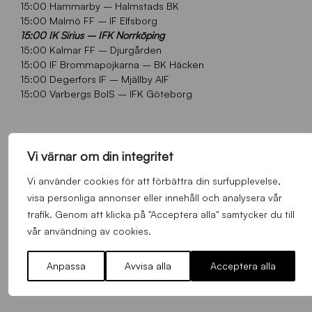
15:00 Hammarby – Halmstads BK
15:00 Malmö FF – IF Elfsborg
15:00 IK Sirius – IFK Norrköping
15:00 Kalmar FF – Djurgården
15:00 IF Brommapojkarna – BK Häcken
15:00 Degerfors IF – Mjällby AIF
15:00 Varbergs BoIS – IFK Göteborg
Se alla hemmamatcher med ett
Vi värnar om din integritet
säsongskort
Vi använder cookies för att förbättra din surfupplevelse,
visa personliga annonser eller innehåll och analysera vår
trafik. Genom att klicka på "Acceptera alla" samtycker du till
vår användning av cookies.
Anpassa
Avvisa alla
Acceptera alla
FLER NYHETER