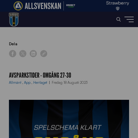
Home
»
News
»
Avsparkstider – Omgång 27-30
Dela
AVSPARKSTIDER - OMGÅNG 27-30
Allmänt
,
App
,
Herrlaget
Fredag 18 Augusti 2023