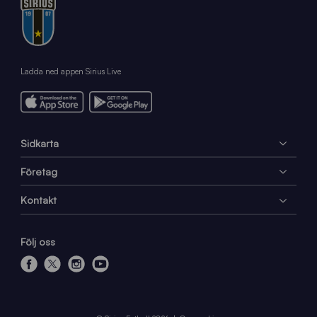
Ladda ned appen Sirius Live
Sidkarta
Företag
Kontakt
Följ oss
f
x
i
y
a
n
o
c
s
u
e
t
t