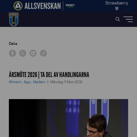
Home
»
News
»
Årsmöte 2026 | Ta del av handlingarna
Dela
ÅRSMÖTE 2026 | TA DEL AV HANDLINGARNA
Allmänt
,
App
,
Medlem
Måndag 9 Mars 2026