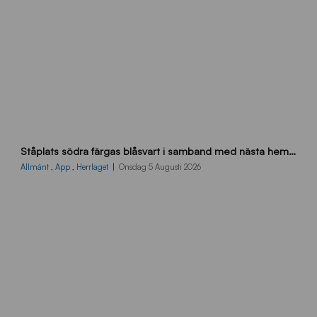
s
Ståplats södra färgas blåsvart i samband med nästa hemmamatch
ö
d
Allmänt
,
App
,
Herrlaget
Onsdag 5 Augusti 2026
r
a
-
s
t
å
_
2
0
2