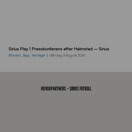
6
B
Sirius Play | Presskonferens efter Halmstad – Sirius
B
2
Allmänt
,
App
,
Herrlaget
Måndag 3 Augusti 2026
6
0
8
0
3
HUVUDPARTNERS – SIRIUS FOTBOLL
K
A
0
6
8