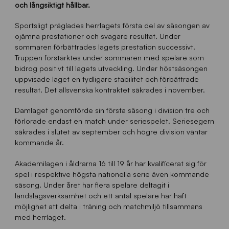
och långsiktigt hållbar.
Sportsligt präglades herrlagets första del av säsongen av
ojämna prestationer och svagare resultat. Under
sommaren förbättrades lagets prestation successivt.
Truppen förstärktes under sommaren med spelare som
bidrog positivt till lagets utveckling. Under höstsäsongen
uppvisade laget en tydligare stabilitet och förbättrade
resultat. Det allsvenska kontraktet säkrades i november.
Damlaget genomförde sin första säsong i division tre och
förlorade endast en match under seriespelet. Seriesegern
säkrades i slutet av september och högre division väntar
kommande år.
Akademilagen i åldrarna 16 till 19 år har kvalificerat sig för
spel i respektive högsta nationella serie även kommande
säsong. Under året har flera spelare deltagit i
landslagsverksamhet och ett antal spelare har haft
möjlighet att delta i träning och matchmiljö tillsammans
med herrlaget.