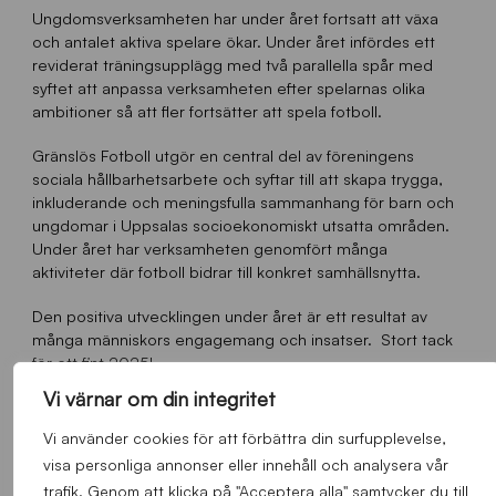
Ungdomsverksamheten har under året fortsatt att växa
och antalet aktiva spelare ökar. Under året infördes ett
reviderat träningsupplägg med två parallella spår med
syftet att anpassa verksamheten efter spelarnas olika
ambitioner så att fler fortsätter att spela fotboll.
Gränslös Fotboll utgör en central del av föreningens
sociala hållbarhetsarbete och syftar till att skapa trygga,
inkluderande och meningsfulla sammanhang för barn och
ungdomar i Uppsalas socioekonomiskt utsatta områden.
Under året har verksamheten genomfört många
aktiviteter där fotboll bidrar till konkret samhällsnytta.
Den positiva utvecklingen under året är ett resultat av
många människors engagemang och insatser. Stort tack
för ett fint 2025!
Vi värnar om din integritet
Hälsningar Styrelsen genom ordförande Ulrika Moström
Ågren
Vi använder cookies för att förbättra din surfupplevelse,
visa personliga annonser eller innehåll och analysera vår
Nyckeltal koncernen
trafik. Genom att klicka på "Acceptera alla" samtycker du till