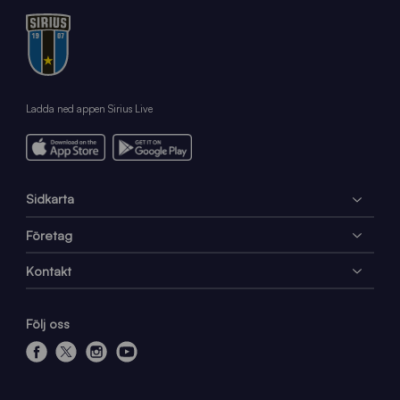
Ladda ned appen Sirius Live
Sidkarta
Företag
Kontakt
Följ oss
f
x
i
y
a
n
o
c
s
u