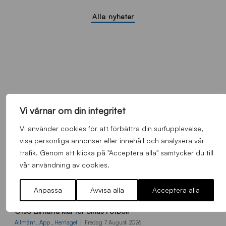
Alla nyheter
Vi värnar om din integritet
Vi använder cookies för att förbättra din surfupplevelse,
visa personliga annonser eller innehåll och analysera vår
trafik. Genom att klicka på "Acceptera alla" samtycker du till
vår användning av cookies.
Anpassa
Avvisa alla
Acceptera alla
O
Otso Liimatta klar för Sirius Fotboll
L
_
Allmänt
,
App
,
Herrlaget
Fredag 7 Augusti 2026