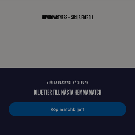
0
0
_
HUVUDPARTNERS – SIRIUS FOTBOLL
E
J
STÖTTA BLÅSVART PÅ STUDAN
BILJETTER TILL NÄSTA HEMMAMATCH
Köp matchbiljett