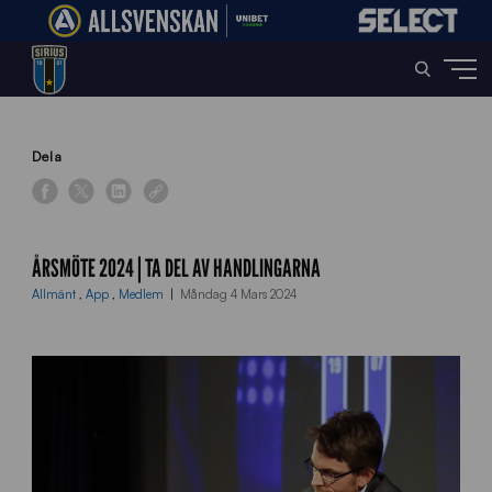
Home
»
News
»
Årsmöte 2024 | Ta del av handlingarna
Dela
ÅRSMÖTE 2024 | TA DEL AV HANDLINGARNA
Allmänt
,
App
,
Medlem
Måndag 4 Mars 2024