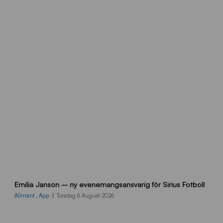
h
e
m
s
i
d
a
n
9
Emilia Janson – ny evenemangsansvarig för Sirius Fotboll
0
0
Allmänt
,
App
Torsdag 6 Augusti 2026
x
7