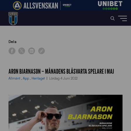
Home
»
News
»
Aron Bjarnason – månadens blåsvarta spelare i maj
Dela
ARON BJARNASON – MÅNADENS BLÅSVARTA SPELARE I MAJ
Allmänt
,
App
,
Herrlaget
Lördag 4 Juni 2022