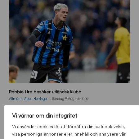
B
Robbie Ure besöker utländsk klubb
B
2
Allmänt
,
App
,
Herrlaget
Söndag 9 Augusti 2026
6
0
Vi värnar om din integritet
7
0
Vi använder cookies för att förbättra din surfupplevelse,
3
visa personliga annonser eller innehåll och analysera vår
T