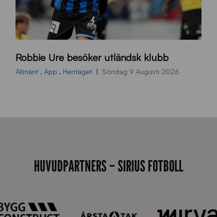
B
Robbie Ure besöker utländsk klubb
B
2
Allmänt
,
App
,
Herrlaget
Söndag 9 Augusti 2026
6
0
7
0
3
T
HUVUDPARTNERS – SIRIUS FOTBOLL
S
0
4
3