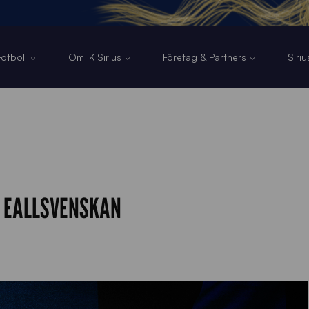
otboll
Om IK Sirius
Företag & Partners
Siri
I EALLSVENSKAN