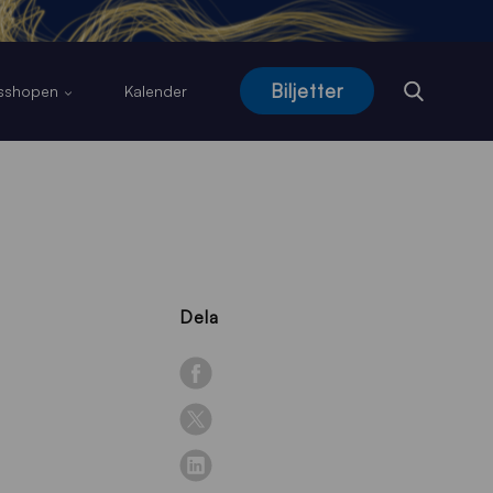
Biljetter
usshopen
Kalender
Dela