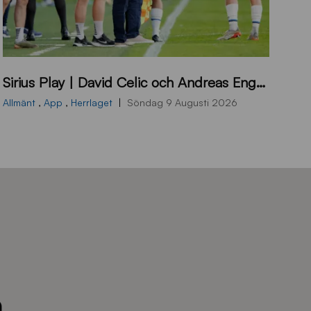
B
Sirius Play | David Celic och Andreas Engelmark inför Sirius-BP
B
2
Allmänt
,
App
,
Herrlaget
Söndag 9 Augusti 2026
6
0
8
0
3
K
A
0
6
4