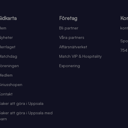
Sidkarta
Företag
Kon
Hem
Bli partner
kont
Nyheter
Våra partners
Spo
Herrlaget
Affärsnätverket
754
Matchdag
Match VIP & Hospitality
Föreningen
Exponering
Medlem
Siriusshopen
Kontakt
Saker att göra i Uppsala
Saker att göra i Uppsala med
barn