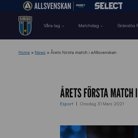
Våra lag
Matchdag
Gränslös F
Home
»
News
»
Årets första match i eAllsvenskan
ÅRETS FÖRSTA MATCH 
Esport
Onsdag 31 Mars 2021