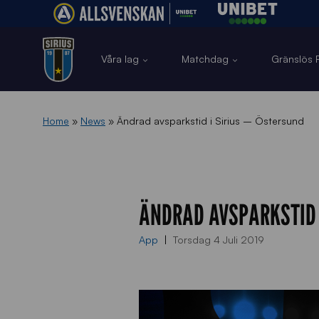
Våra lag
Matchdag
Gränslös F
Home
»
News
»
Ändrad avsparkstid i Sirius – Östersund
ÄNDRAD AVSPARKSTID 
App
Torsdag 4 Juli 2019