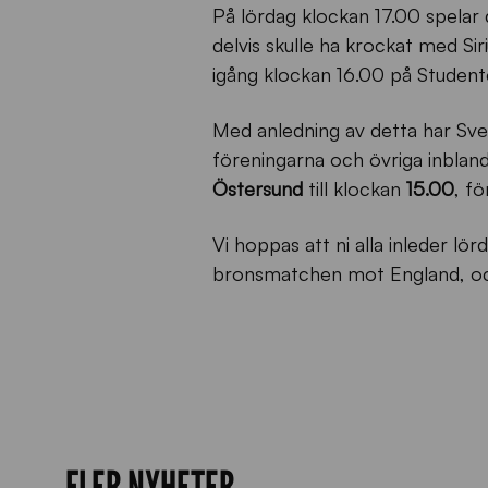
På lördag klockan 17.00 spela
delvis skulle ha krockat med 
igång klockan 16.00 på Student
Med anledning av detta har Sv
föreningarna och övriga inbland
Östersund
till klockan
15.00
, f
Vi hoppas att ni alla inleder lö
bronsmatchen mot England, och ö
FLER NYHETER