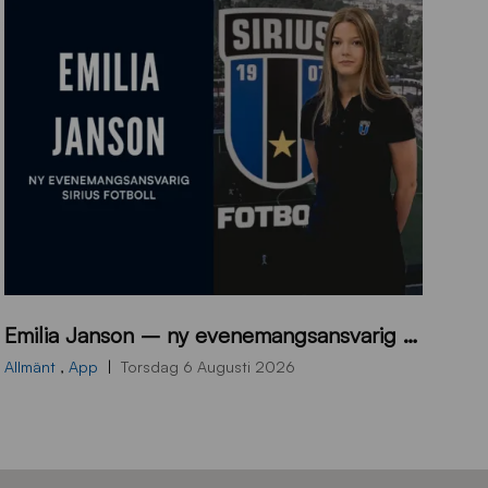
9
Emilia Janson – ny evenemangsansvarig för Sirius Fotboll
0
0
Allmänt
,
App
Torsdag 6 Augusti 2026
x
7
0
0