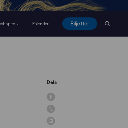
Biljetter
usshopen
Kalender
Dela