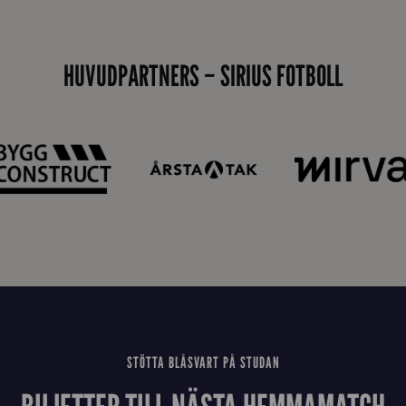
i
d
HUVUDPARTNERS – SIRIUS FOTBOLL
a
n
STÖTTA BLÅSVART PÅ STUDAN