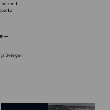
om därmed
sparka
us –
ja Sverige i