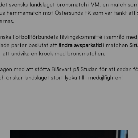
r det svenska landslaget bronsmatch i VM, en match s
Sirius hemmamatch mot Östersunds FK som var tänkt att 
ernas.
enska Fotbollförbundets tävlingskommitté i samråd med
ade parter beslutat att
ändra avsparkstid
i matchen
Siri
ör att undvika en krock med bronsmatchen.
rdagen med att stötta Blåsvart på Studan för att sedan föl
nskar landslaget stort lycka till i medajlfighten!