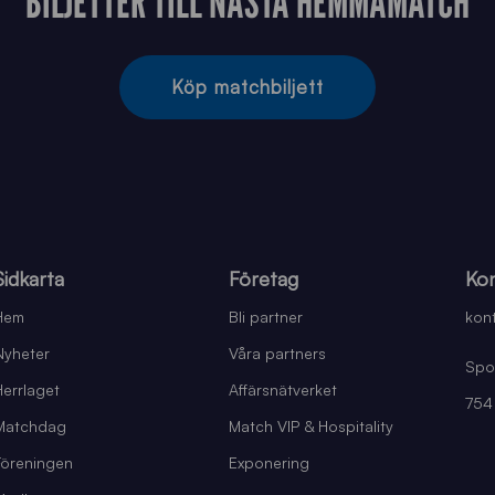
BILJETTER TILL NÄSTA HEMMAMATCH
Köp matchbiljett
Sidkarta
Företag
Kon
Hem
Bli partner
kont
Nyheter
Våra partners
Spo
Herrlaget
Affärsnätverket
754
Matchdag
Match VIP & Hospitality
Föreningen
Exponering