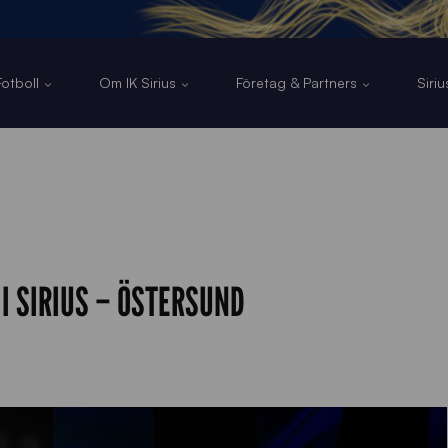
otboll
Om IK Sirius
Företag & Partners
Siri
I SIRIUS – ÖSTERSUND