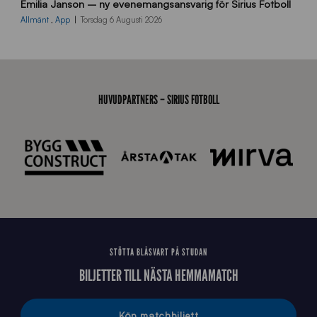
Emilia Janson – ny evenemangsansvarig för Sirius Fotboll
0
0
Allmänt
,
App
Torsdag 6 Augusti 2026
x
7
0
0
_
HUVUDPARTNERS – SIRIUS FOTBOLL
E
J
STÖTTA BLÅSVART PÅ STUDAN
BILJETTER TILL NÄSTA HEMMAMATCH
Köp matchbiljett