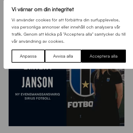
Vi värnar om din integritet
O
Otso Liimatta klar för Sirius Fotboll
L
Vi använder cookies för att förbättra din surfupplevelse,
_
Allmänt
,
App
,
Herrlaget
Fredag 7 Augusti 2026
visa personliga annonser eller innehåll och analysera vår
h
trafik. Genom att klicka på "Acceptera alla" samtycker du till
e
vår användning av cookies.
m
s
i
Anpassa
Avvisa alla
Acceptera alla
d
a
n
9