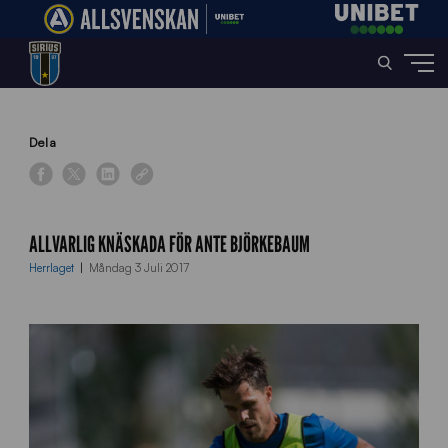
Home
»
News
»
Allvarlig knäskada för Ante Björkebaum
Dela
ALLVARLIG KNÄSKADA FÖR ANTE BJÖRKEBAUM
Herrlaget
Måndag 3 Juli 2017