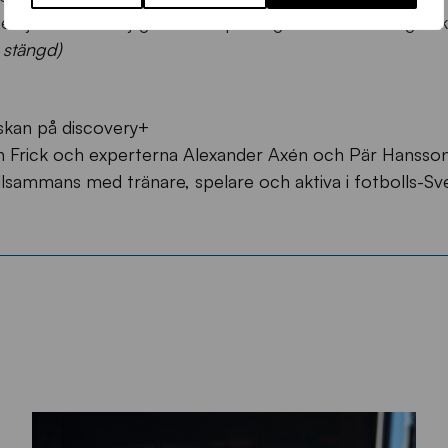
ervjuer med möjlighet till inspelning att använda i egna k
 stängd)
skan på discovery+
n Frick och experterna Alexander Axén och Pär Hansso
lsammans med tränare, spelare och aktiva i fotbolls-Sve