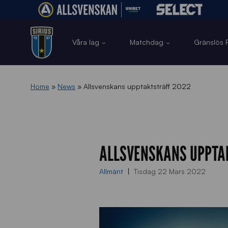
Våra lag
Matchdag
Gränslös F
Home
»
News
»
Allsvenskans upptaktsträff 2022
ALLSVENSKANS UPPTA
Allmänt
Tisdag 22 Mars 2022