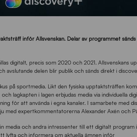
ktsträff inför Allsvenskan. Delar av programmet sänds d
las digitalt, precis som 2020 och 2021. Allsvenskans up
och avslutande delen blir publik och sänds direkt i discov
okus på sportmedia. Likt den fysiska upptaktsträffen ko
 och lagkapten i lagen erbjudas media via individuella digi
lning för att använda i egna kanaler. I samarbete med d
tervju med expertkommentatorerna Alexander Axén och P
in media och andra intressenter till ett digitalt program
tt lyfta och informera om aktuella ämnen inför