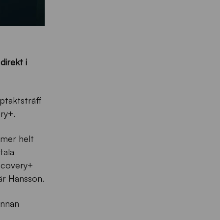
irekt i
ptaktsträff
ery+.
mmer helt
tala
iscovery+
är Hansson.
 innan