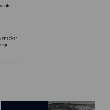
analer.
n snackar
rige.