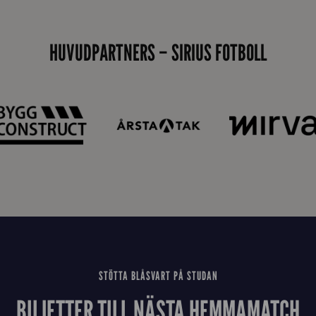
i
d
HUVUDPARTNERS – SIRIUS FOTBOLL
a
n
STÖTTA BLÅSVART PÅ STUDAN
BILJETTER TILL NÄSTA HEMMAMATCH