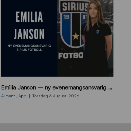
9
Emilia Janson – ny evenemangsansvarig för Sirius Fotboll
0
0
Allmänt
,
App
Torsdag 6 Augusti 2026
x
7
0
0