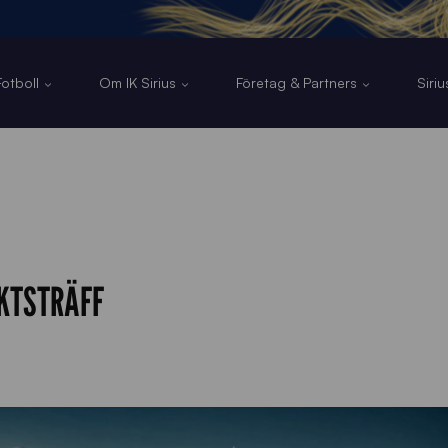
otboll
Om IK Sirius
Företag & Partners
Siri
KTSTRÄFF