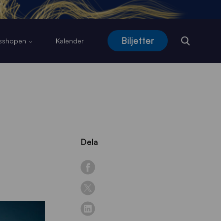
Biljetter
usshopen
Kalender
Dela