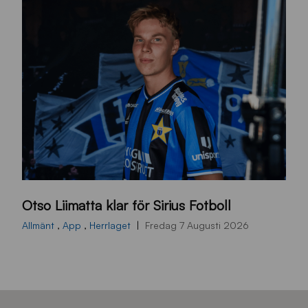
O
Otso Liimatta klar för Sirius Fotboll
L
_
Allmänt
,
App
,
Herrlaget
Fredag 7 Augusti 2026
h
e
m
s