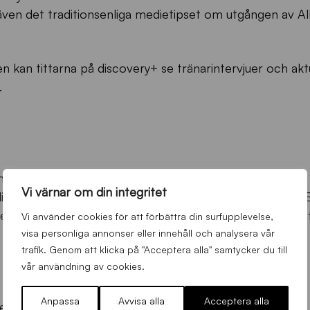
 även det traditionsenliga medietipset om utgången av A
n kan tittarna på discovery+ se tränarintervjuer och akt
.
ng
Vi värnar om din integritet
dia och andra intressenter till ett digitalt program, där
ella ämnen inför säsongsstarten. Här avslöjar vi även de
Vi använder cookies för att förbättra din surfupplevelse,
m utgången av Allsvenskan 2022.
visa personliga annonser eller innehåll och analysera vår
trafik. Genom att klicka på "Acceptera alla" samtycker du till
vår användning av cookies.
Anpassa
Avvisa alla
Acceptera alla
 expertintervjuer