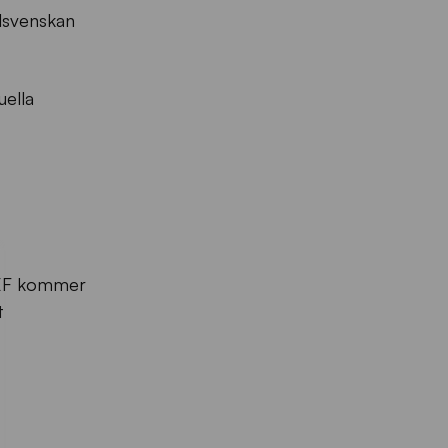
llsvenskan
uella
 SEF kommer
t