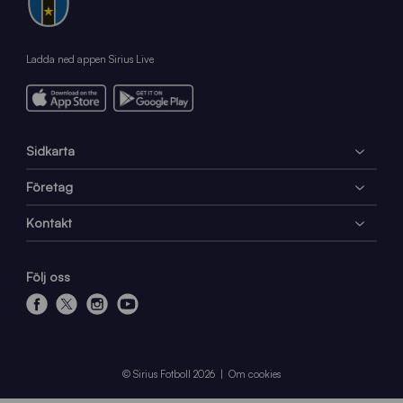
Ladda ned appen Sirius Live
Sidkarta
Företag
Kontakt
Följ oss
f
x
i
y
a
n
o
c
s
u
e
t
t
© Sirius Fotboll 2026
Om cookies
b
a
u