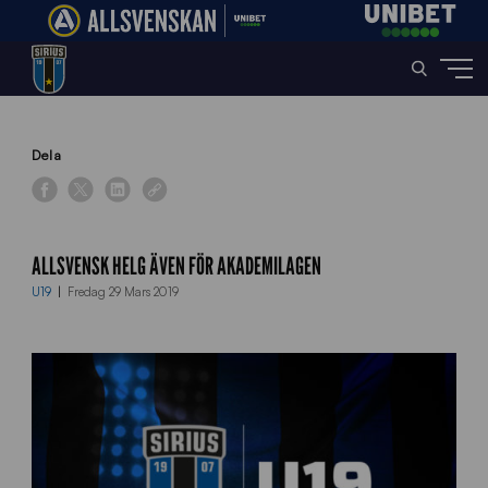
Home
»
News
»
Allsvensk helg även för akademilagen
Dela
ALLSVENSK HELG ÄVEN FÖR AKADEMILAGEN
U19
Fredag 29 Mars 2019