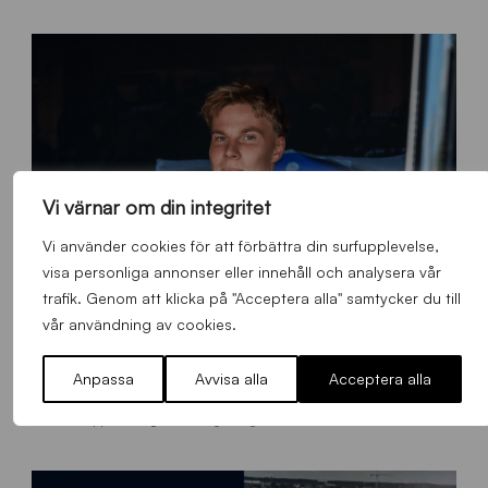
Vi värnar om din integritet
Vi använder cookies för att förbättra din surfupplevelse,
visa personliga annonser eller innehåll och analysera vår
trafik. Genom att klicka på "Acceptera alla" samtycker du till
vår användning av cookies.
O
Anpassa
Avvisa alla
Acceptera alla
Otso Liimatta klar för Sirius Fotboll
L
_
Allmänt
,
App
,
Herrlaget
Fredag 7 Augusti 2026
h
e