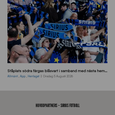
_
E
J
s
Ståplats södra färgas blåsvart i samband med nästa hemmamatch
ö
d
Allmänt
,
App
,
Herrlaget
Onsdag 5 Augusti 2026
r
a
-
s
t
HUVUDPARTNERS – SIRIUS FOTBOLL
å
_