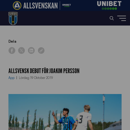
Home
»
News
»
Allsvensk debut för Joakim Persson
Dela
ALLSVENSK DEBUT FÖR JOAKIM PERSSON
App
Lördag 19 Oktober 2019