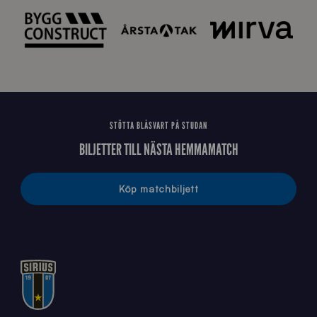
2
0
2
6
STÖTTA BLÅSVART PÅ STUDAN
BILJETTER TILL NÄSTA HEMMAMATCH
Köp matchbiljett