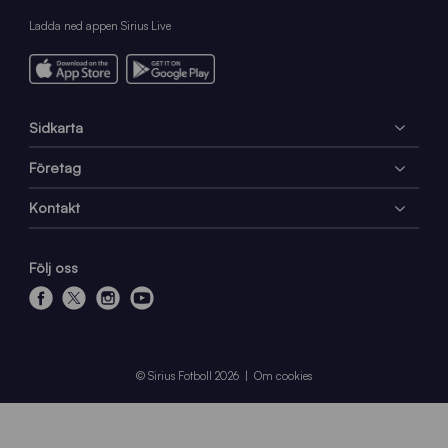
Ladda ned appen Sirius Live
Sidkarta
Företag
Kontakt
Följ oss
f
x
i
y
a
n
o
c
s
u
e
t
t
© Sirius Fotboll 2026
Om cookies
b
a
u
o
g
b
o
r
e